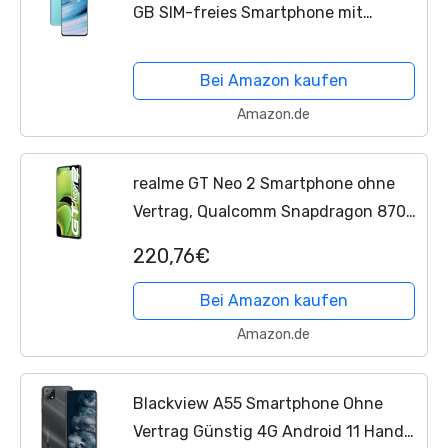
GB SIM-freies Smartphone mit
Dreifachkamera und Dual-SIM - 2
Jahre Garantie - Blue Void
Bei Amazon kaufen
Amazon.de
realme GT Neo 2 Smartphone ohne
Vertrag, Qualcomm Snapdragon 870
5G-Prozessor, 120 Hz E4 AMOLED-
220,76€
Anzeige, 65W SuperDart Charge, 64
MP KI-Dreifach-Kamera, NFC,...
Bei Amazon kaufen
Amazon.de
Blackview A55 Smartphone Ohne
Vertrag Günstig 4G Android 11 Handy