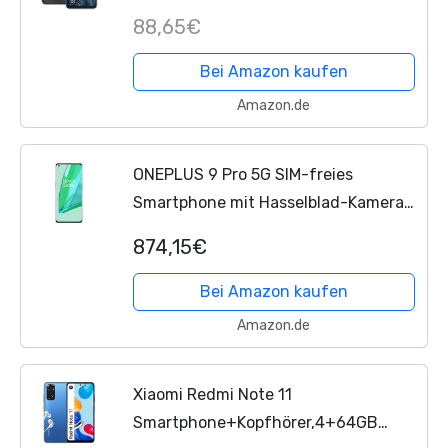
mit 6.5 Zoll HD+ Dot Drop Display und
88,65€
4780mAh Akku, 2.0 GHz Processor
3GB RAM 128GB...
Bei Amazon kaufen
Amazon.de
ONEPLUS 9 Pro 5G SIM-freies
Smartphone mit Hasselblad-Kamera
für Smartphones - Pine Grün 8GB
874,15€
RAM 128 GB - 2 Jahre Garantie
Bei Amazon kaufen
Amazon.de
Xiaomi Redmi Note 11
Smartphone+Kopfhörer,4+64GB