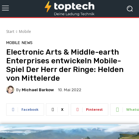
Start
Mobile
MOBILE
NEWS
Electronic Arts & Middle-earth
Enterprises entwickeln Mobile-
Spiel Der Herr der Ringe: Helden
von Mittelerde
By
Michael Barkow
10. Mai 2022
Facebook
X
Pinterest
Whats