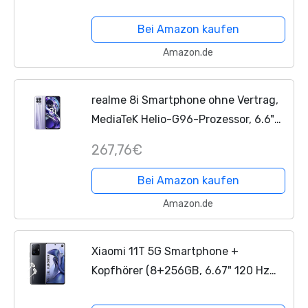
Handy ohne Vertrag,6.43” 90Hz FHD+
Amoled Dotdisplay, Snapdragon 680,
Bei Amazon kaufen
50MP AI Quad
Amazon.de
Kamera,5000mAh,Twilight...
realme 8i Smartphone ohne Vertrag,
MediaTeK Helio-G96-Prozessor, 6.6"
Ultraflüssiges 120-Hz-Display, 50MP-
267,76€
KI-Dreifach-Kamera, Starker 5000-
mAh-Akku, Dual...
Bei Amazon kaufen
Amazon.de
Xiaomi 11T 5G Smartphone +
Kopfhörer (8+256GB, 6.67" 120 Hz
AMOLED-Display und Dolby Atmos ,