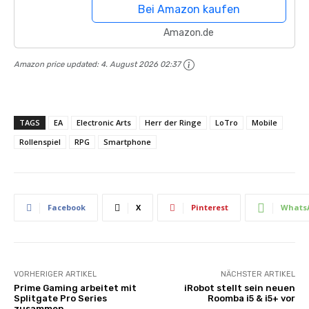
108MP in Profiqualität, MediaTek
Bei Amazon kaufen
Dimensity 1200-Ultra, 67W Turbo...
Amazon.de
Amazon price updated:
4. August 2026 02:37
TAGS
EA
Electronic Arts
Herr der Ringe
LoTro
Mobile
Rollenspiel
RPG
Smartphone
Facebook
X
Pinterest
Whats
VORHERIGER ARTIKEL
NÄCHSTER ARTIKEL
Prime Gaming arbeitet mit
iRobot stellt sein neuen
Splitgate Pro Series
Roomba i5 & i5+ vor
zusammen