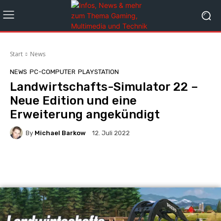
Start
News
NEWS
PC-COMPUTER
PLAYSTATION
Landwirtschafts-Simulator 22 –
Neue Edition und eine
Erweiterung angekündigt
By
Michael Barkow
12. Juli 2022
Facebook
X
Pinterest
Whats