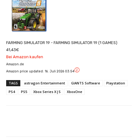
FARMING SIMULATOR 19 - FARMING SIMULATOR 19 (1 GAMES)
41,43€
Bei Amazon kaufen
Amazon.de
Amazon price updated:
16. Juli 2026 03:54
TAGS
astragon Entertainment
GIANTS Software
Playstation
PS4
PS5
Xbox Series X|S
XboxOne
Facebook
X
Pinterest
Whats