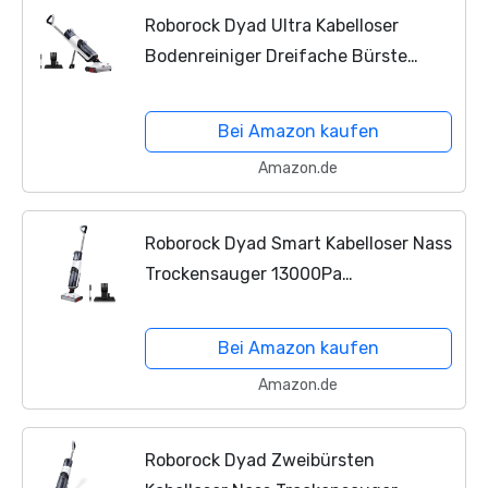
Roborock Dyad Ultra Kabelloser
Bodenreiniger Dreifache Bürste
Selbstreinigende Funktion
Wischsauger Saugwischer 13000 Pa
Bei Amazon kaufen
LED Monitor Doppelter Wassertank
Amazon.de
für...
Roborock Dyad Smart Kabelloser Nass
Trockensauger 13000Pa
Wiederaufladbarer All-in-One-
Staubsauger-Mopp bodenwischer mit
Bei Amazon kaufen
Doppeltank-Design
Amazon.de
Selbstreinigendes...
Roborock Dyad Zweibürsten