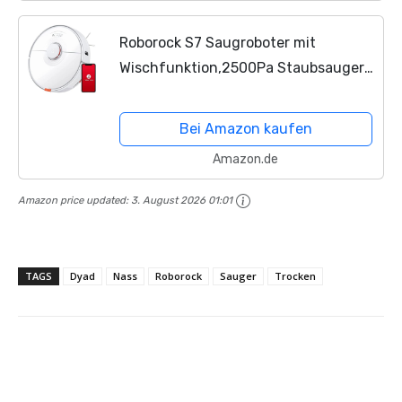
Roborock S7 Saugroboter mit
Wischfunktion,2500Pa Staubsauger
Roboter,App Alexa Sprachsteuerung
Roboterstaubsauger,Intelligenter für
Bei Amazon kaufen
Hartböden,Tierhaare,Teppiche
Amazon.de
Amazon price updated:
3. August 2026 01:01
TAGS
Dyad
Nass
Roborock
Sauger
Trocken
Facebook
X
Pinterest
Wha