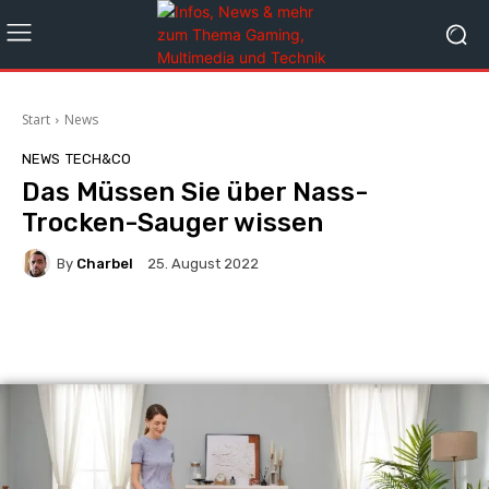
Start
News
NEWS
TECH&CO
Das Müssen Sie über Nass-
Trocken-Sauger wissen
By
Charbel
25. August 2022
Facebook
X
Pinterest
Wha