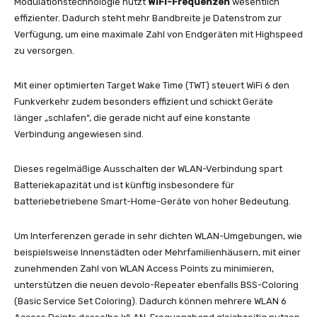
Modulationstechnologie nutzt
WiFi-Frequenzen
wesentlich
effizienter. Dadurch steht mehr Bandbreite je Datenstrom zur
Verfügung, um eine maximale Zahl von Endgeräten mit Highspeed
zu versorgen.
Mit einer optimierten Target Wake Time (TWT) steuert WiFi 6 den
Funkverkehr zudem besonders effizient und schickt Geräte
länger „schlafen“, die gerade nicht auf eine konstante
Verbindung angewiesen sind.
Dieses regelmäßige Ausschalten der WLAN-Verbindung spart
Batteriekapazität und ist künftig insbesondere für
batteriebetriebene Smart-Home-Geräte von hoher Bedeutung.
Um Interferenzen gerade in sehr dichten WLAN-Umgebungen, wie
beispielsweise Innenstädten oder Mehrfamilienhäusern, mit einer
zunehmenden Zahl von WLAN Access Points zu minimieren,
unterstützen die neuen devolo-Repeater ebenfalls BSS-Coloring
(Basic Service Set Coloring). Dadurch können mehrere WLAN 6