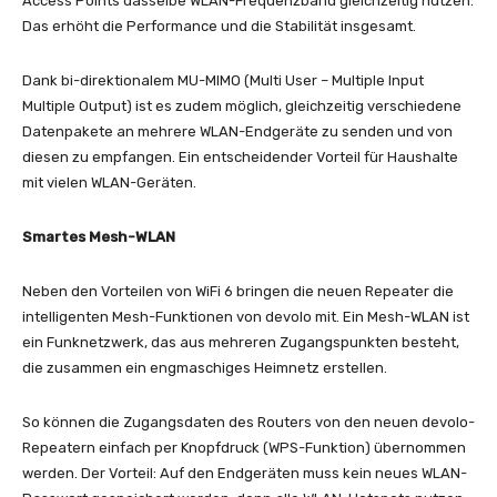
Access Points dasselbe WLAN-Frequenzband gleichzeitig nutzen.
Das erhöht die Performance und die Stabilität insgesamt.
Dank bi-direktionalem MU-MIMO (Multi User – Multiple Input
Multiple Output) ist es zudem möglich, gleichzeitig verschiedene
Datenpakete an mehrere WLAN-Endgeräte zu senden und von
diesen zu empfangen. Ein entscheidender Vorteil für Haushalte
mit vielen WLAN-Geräten.
Smartes Mesh-WLAN
Neben den Vorteilen von WiFi 6 bringen die neuen Repeater die
intelligenten Mesh-Funktionen von devolo mit. Ein Mesh-WLAN ist
ein Funknetzwerk, das aus mehreren Zugangspunkten besteht,
die zusammen ein engmaschiges Heimnetz erstellen.
So können die Zugangsdaten des Routers von den neuen devolo-
Repeatern einfach per Knopfdruck (WPS-Funktion) übernommen
werden. Der Vorteil: Auf den Endgeräten muss kein neues WLAN-