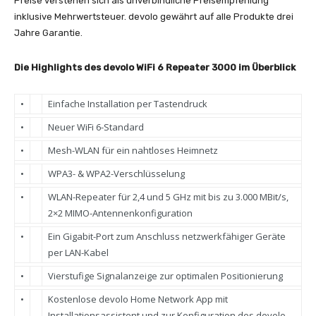
Preise verstehen sich als unverbindliche Preisempfehlung
inklusive Mehrwertsteuer. devolo gewährt auf alle Produkte drei
Jahre Garantie.
Die Highlights des devolo WiFi 6 Repeater 3000 im Überblick
•
Einfache Installation per Tastendruck
•
Neuer WiFi 6-Standard
•
Mesh-WLAN für ein nahtloses Heimnetz
•
WPA3- & WPA2-Verschlüsselung
•
WLAN-Repeater für 2,4 und 5 GHz mit bis zu 3.000 MBit/s,
2×2 MIMO-Antennenkonfiguration
•
Ein Gigabit-Port zum Anschluss netzwerkfähiger Geräte
per LAN-Kabel
•
Vierstufige Signalanzeige zur optimalen Positionierung
•
Kostenlose devolo Home Network App mit
Installationsassistent und zur Konfiguration des devolo