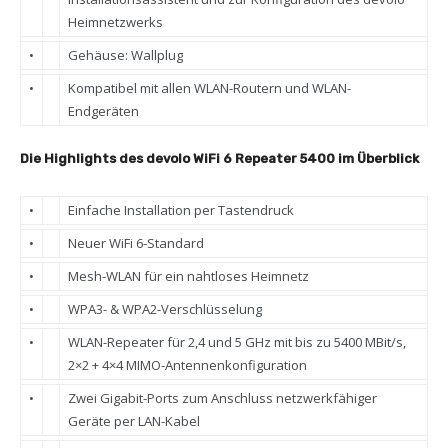
Heimnetzwerks
•
Gehäuse: Wallplug
•
Kompatibel mit allen WLAN-Routern und WLAN-
Endgeräten
Die Highlights des devolo WiFi 6 Repeater 5400 im Überblick
•
Einfache Installation per Tastendruck
•
Neuer WiFi 6-Standard
•
Mesh-WLAN für ein nahtloses Heimnetz
•
WPA3- & WPA2-Verschlüsselung
•
WLAN-Repeater für 2,4 und 5 GHz mit bis zu 5400 MBit/s,
2×2 + 4×4 MIMO-Antennenkonfiguration
•
Zwei Gigabit-Ports zum Anschluss netzwerkfähiger
Geräte per LAN-Kabel