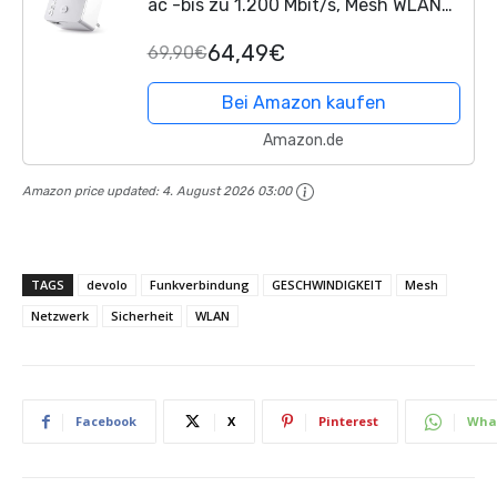
ac -bis zu 1.200 Mbit/s, Mesh WLAN
Verstärker, WLAN Access Point, WLAN
64,49€
69,90€
Steckdose, 1x Gigabit LAN Anschluss
weiß
Bei Amazon kaufen
Amazon.de
Amazon price updated:
4. August 2026 03:00
TAGS
devolo
Funkverbindung
GESCHWINDIGKEIT
Mesh
Netzwerk
Sicherheit
WLAN
Facebook
X
Pinterest
Wha