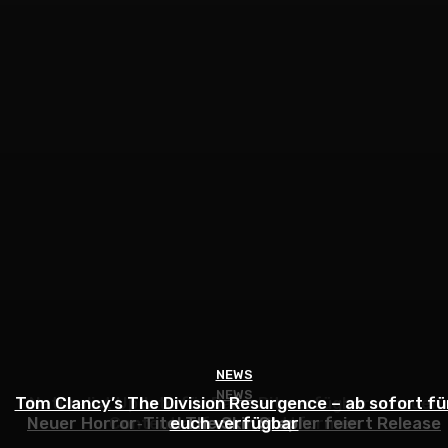
NEWS
NEWS
NEWS
Tom Clancy’s The Division Resurgence – ab sofort fü
Naturalist Update für Ball x Pit verfügbar — neuer
Neuer Horror‑Titel The Skin Stapler feiert Release
Content auf allen Plattformen
euch verfügbar