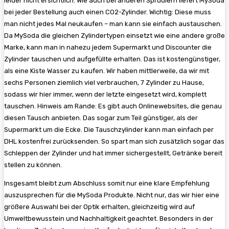
leider nicht ersichtlich. Wie auch bei anderen Sprudlern liefert MySoda
bei jeder Bestellung auch einen CO2-Zylinder. Wichtig: Diese muss
man nicht jedes Mal neukaufen – man kann sie einfach austauschen.
Da MySoda die gleichen Zylindertypen einsetzt wie eine andere große
Marke, kann man in nahezu jedem Supermarkt und Discounter die
Zylinder tauschen und aufgefüllte erhalten. Das ist kostengünstiger,
als eine Kiste Wasser zu kaufen. Wir haben mittlerweile, da wir mit
sechs Personen ziemlich viel verbrauchen, 7 Zylinder zu Hause,
sodass wir hier immer, wenn der letzte eingesetzt wird, komplett
tauschen. Hinweis am Rande: Es gibt auch Onlinewebsites, die genau
diesen Tausch anbieten. Das sogar zum Teil günstiger, als der
Supermarkt um die Ecke. Die Tauschzylinder kann man einfach per
DHL kostenfrei zurücksenden. So spart man sich zusätzlich sogar das
Schleppen der Zylinder und hat immer sichergestellt, Getränke bereit
stellen zu können.
Insgesamt bleibt zum Abschluss somit nur eine klare Empfehlung
auszusprechen für die MySoda Produkte. Nicht nur, das wir hier eine
größere Auswahl bei der Optik erhalten, gleichzeitig wird auf
Umweltbewusstein und Nachhaltigkeit geachtet. Besonders in der