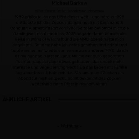
Michael Barkow
https://www.twitch.tv/gutertag_streaming
1989 erblickte ich das Licht dieser Welt - und bereits 1998
entdeckte ich das Zocken; damals noch mit Command &
Conquer: Alarmstufe Rot von 1996. Seitdem bekommt mich die
Gamingwelt nicht mehr los. 2005 begann dann für mich die
Reise in World of Warcraft und die MMO-Szene hatte mich
begeistert. Seitdem habe ich vieles gesehen und erlebt und
hüpfe immer mal wieder von einem zum anderen MMO, da ich
es nie ganz sein lassen kann. Mit meiner 2015 geborenen
Tochter habe ich aber etwas gefunden, dass noch mehr
Interesse und Begeisterung weckt. Da das Leben mit Familie
tagsüber fesselt, habe ich das Streamen und Zocken am
Abend für mich entdeckt. Somit bekommt das Zocken
weiterhin seinen Platz in meinem Alltag.
ÄHNLICHE ARTIKEL
- Werbung -