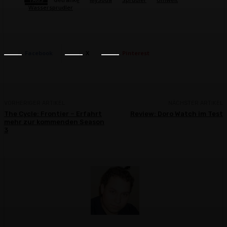
Wassersprudler
Facebook
X
Pinterest
VORHERIGER ARTIKEL
NÄCHSTER ARTIKEL
The Cycle: Frontier – Erfahrt
Review: Doro Watch im Test
mehr zur kommenden Season
3