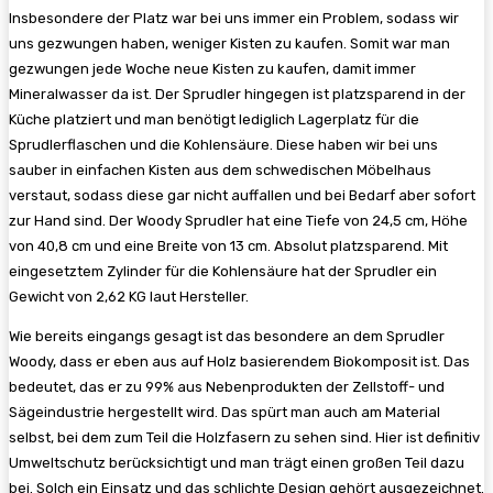
Insbesondere der Platz war bei uns immer ein Problem, sodass wir
uns gezwungen haben, weniger Kisten zu kaufen. Somit war man
gezwungen jede Woche neue Kisten zu kaufen, damit immer
Mineralwasser da ist. Der Sprudler hingegen ist platzsparend in der
Küche platziert und man benötigt lediglich Lagerplatz für die
Sprudlerflaschen und die Kohlensäure. Diese haben wir bei uns
sauber in einfachen Kisten aus dem schwedischen Möbelhaus
verstaut, sodass diese gar nicht auffallen und bei Bedarf aber sofort
zur Hand sind. Der Woody Sprudler hat eine Tiefe von 24,5 cm, Höhe
von 40,8 cm und eine Breite von 13 cm. Absolut platzsparend. Mit
eingesetztem Zylinder für die Kohlensäure hat der Sprudler ein
Gewicht von 2,62 KG laut Hersteller.
Wie bereits eingangs gesagt ist das besondere an dem Sprudler
Woody, dass er eben aus auf Holz basierendem Biokomposit ist. Das
bedeutet, das er zu 99% aus Nebenprodukten der Zellstoff- und
Sägeindustrie hergestellt wird. Das spürt man auch am Material
selbst, bei dem zum Teil die Holzfasern zu sehen sind. Hier ist definitiv
Umweltschutz berücksichtigt und man trägt einen großen Teil dazu
bei. Solch ein Einsatz und das schlichte Design gehört ausgezeichnet.