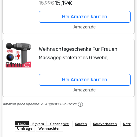
15,19€
15,99€
Frauen,Natürliches Sojawachs Aroma
Kerzen Duftkerzen Weihnachten
Bei Amazon kaufen
Teelichter...
Amazon.de
Weihnachtsgeschenke Für Frauen
Massagepistoletiefes Gewebe,
Massagegerät für
Rücken/Nacken/Bein, mit 6
Bei Amazon kaufen
austauschbaren Köpfen, 5
Amazon.de
Geschwindigkeiten
Amazon price updated:
6. August 2026 02:29
TAGS
Bitkom
Geschenke
Kaufen
Kaufverhalten
Netz
Umfrage
Weihnachten