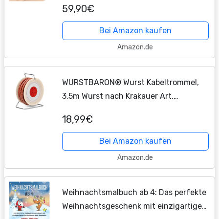
59,90€
Glas | Craft Gin zum Selber-Machen
Bei Amazon kaufen
Amazon.de
WURSTBARON® Wurst Kabeltrommel,
3,5m Wurst nach Krakauer Art,
hochwertige Qualität und rauchiges
18,99€
Aroma, lustiges Geschenk für sie und
ihn, 240 g
Bei Amazon kaufen
Amazon.de
Weihnachtsmalbuch ab 4: Das perfekte
Weihnachtsgeschenk mit einzigartigen