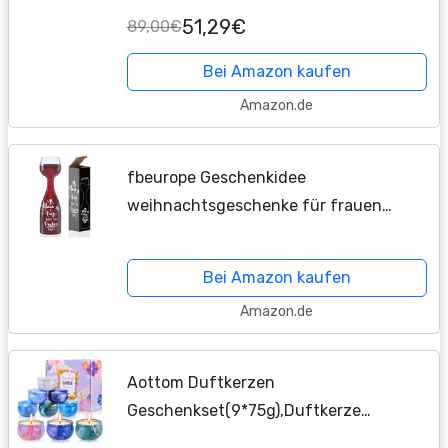
Rhodiniert
51,29€
89,00€
Bei Amazon kaufen
Amazon.de
fbeurope Geschenkidee
weihnachtsgeschenke für frauen
Weingläser Glasweinflasche 750 ml
Lustige Geschenke Weinliebhaber
Bei Amazon kaufen
Männer Mama Weinglas Geschenke...
Amazon.de
Aottom Duftkerzen
Geschenkset(9*75g),Duftkerze
Weihnachten Geschenkset