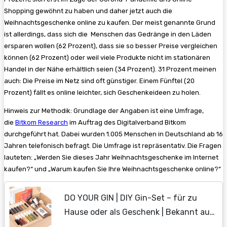
Shopping gewöhnt zu haben und daher jetzt auch die
Weihnachtsgeschenke online zu kaufen. Der meist genannte Grund
ist allerdings, dass sich die Menschen das Gedränge in den Läden
ersparen wollen (62 Prozent), dass sie so besser Preise vergleichen
können (62 Prozent) oder weil viele Produkte nicht im stationären
Handel in der Nähe erhältlich seien (34 Prozent). 31 Prozent meinen
auch: Die Preise im Netz sind oft günstiger. Einem Fünftel (20
Prozent) fällt es online leichter, sich Geschenkeideen zu holen.
Hinweis zur Methodik: Grundlage der Angaben ist eine Umfrage,
die
Bitkom Research
im Auftrag des Digitalverband Bitkom
durchgeführt hat. Dabei wurden 1.005 Menschen in Deutschland ab 16
Jahren telefonisch befragt. Die Umfrage ist repräsentativ. Die Fragen
lauteten: „Werden Sie dieses Jahr Weihnachtsgeschenke im Internet
kaufen?“ und „Warum kaufen Sie Ihre Weihnachtsgeschenke online?“
DO YOUR GIN | DIY Gin-Set – für zu
Hause oder als Geschenk | Bekannt aus
Sat1, Vogue, Spiegel | 12 Botanicals im