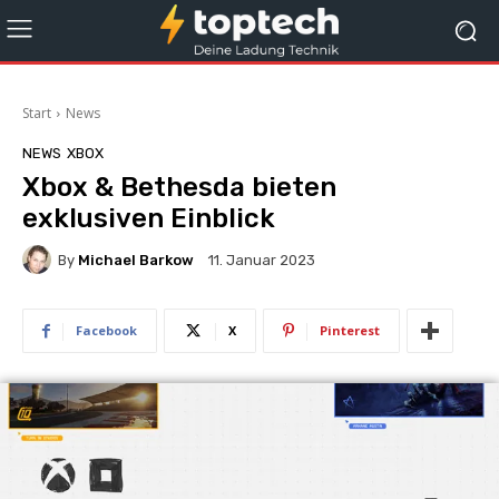
Start
News
NEWS
XBOX
Xbox & Bethesda bieten
exklusiven Einblick
By
Michael Barkow
11. Januar 2023
Facebook
X
Pinterest