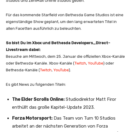
Studios und ZeniMax Online Studios geben.
Für das kommende Starfield von Bethesda Game Studios ist eine
eigenständige Show geplant, um den lang erwarteten Titel in
allen Facetten ausführlich zu beleuchten.
So bist Du im Xbox und Bethesda Developers_Direct-
Livestream dabei:
Besuche am Mittwoch, dem 25. Januar die offiziellen Xbox-Kanäle
oder Bethesda-Kanäle. Xbox-Kanäle (
Twitch
,
YouTube
) oder
Bethesda-Kanäle (
Twitch
,
YouTube
).
Es gibt News zu folgenden Titeln:
The Elder Scrolls Online:
Studiodirektor Matt Firor
enthüllt das große Kapitel-Update 2023.
Forza Motorsport:
Das Team von Turn 10 Studios
arbeitet an der nächsten Generation von Forza