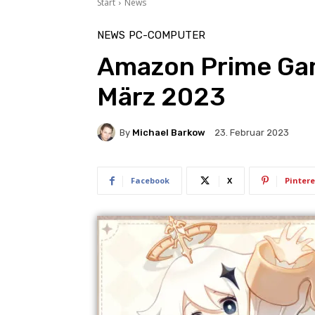
Start
News
NEWS
PC-COMPUTER
Amazon Prime Gam
März 2023
By
Michael Barkow
23. Februar 2023
Facebook
X
Pintere