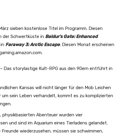
ärz sieben kostenlose Titel im Programm. Diesen
n der Schwertküste in
Baldur’s Gate: Enhanced
 in
Faraway 3: Arctic Escape
. Diesen Monat erscheinen
f gaming.amazon.com.
–
Das storylastige Kult-RPG aus den 90ern entführt in
ndlichen Kansas will nicht länger für den Mob Leichen
er um sein Leben verhandelt, kommt es zu komplizierten
ungen.
 physikbasierten Abenteuer wurden vier
ssen und sind im Aquarium eines Tierladens gelandet.
hre Freunde wiederzusehen, müssen sie schwimmen,