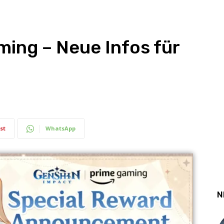
ing – Neue Infos für
st
WhatsApp
N