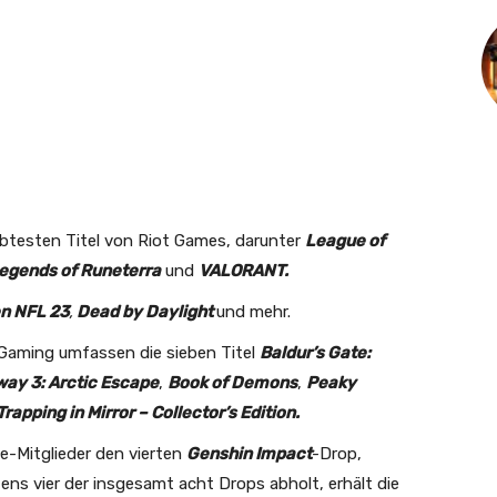
iebtesten Titel von Riot Games, darunter
League of
egends of Runeterra
und
VALORANT
.
n NFL 23
,
Dead by Daylight
und mehr.
 Gaming umfassen die sieben Titel
Baldur’s Gate:
ay 3: Arctic Escape
,
Book of Demons
,
Peaky
rapping in Mirror – Collector’s Edition.
e-Mitglieder den vierten
Genshin Impact
-Drop,
ens vier der insgesamt acht Drops abholt, erhält die