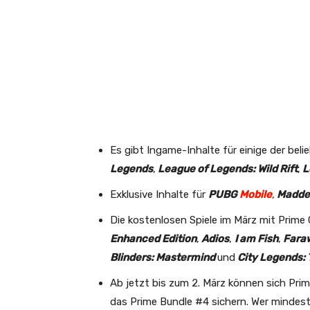
Es gibt Ingame-Inhalte für einige der bel
Legends
,
League of Legends: Wild Rift
,
L
Exklusive Inhalte für
PUBG
Mobile
,
Madde
Die kostenlosen Spiele im März mit Prime
Enhanced Edition
,
Adios
,
I am Fish
,
Faraw
Blinders: Mastermind
und
City Legends: T
Ab jetzt bis zum 2. März können sich Prim
das Prime Bundle #4 sichern. Wer mindest