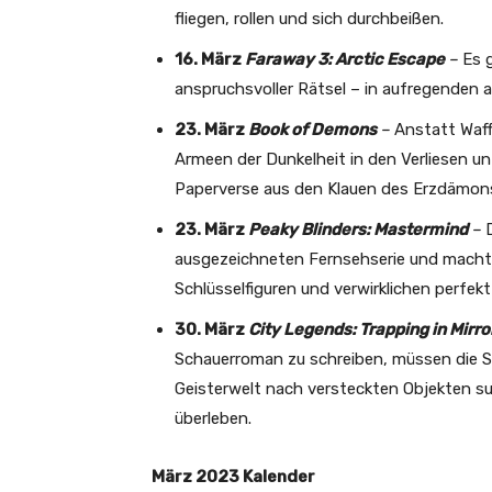
fliegen, rollen und sich durchbeißen.
16. März
Faraway 3: Arctic Escape
–
Es 
anspruchsvoller Rätsel – in aufregenden 
23. März
Book of Demons
–
Anstatt Waf
Armeen der Dunkelheit in den Verliesen u
Paperverse aus den Klauen des Erzdämons
23. März
Peaky Blinders: Mastermind
–
ausgezeichneten Fernsehserie und macht S
Schlüsselfiguren und verwirklichen perfe
30. März
City Legends: Trapping in Mirror
Schauerroman zu schreiben, müssen die Sp
Geisterwelt nach versteckten Objekten 
überleben.
März 2023 Kalender