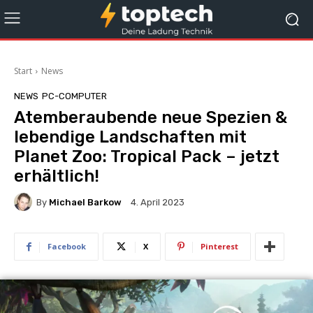
Start
News
NEWS
PC-COMPUTER
Atemberaubende neue Spezien &
lebendige Landschaften mit
Planet Zoo: Tropical Pack – jetzt
erhältlich!
By
Michael Barkow
4. April 2023
Facebook
X
Pinterest