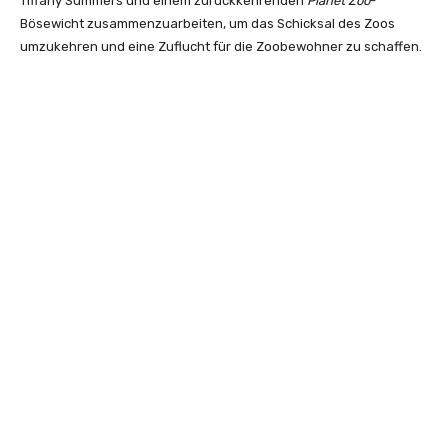
Tiffany Summers und einem zurückkehrenden
Planet Zoo
-
Bösewicht zusammenzuarbeiten, um das Schicksal des Zoos
umzukehren und eine Zuflucht für die Zoobewohner zu schaffen.