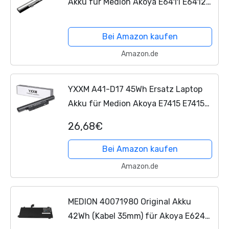
Akku für Medion Akoya E6411 E6412
E6412T E6415 E6416 E6417 E6418
E6421 E6422 E6424 P6653 P6655
Bei Amazon kaufen
P6656 P6657 P6659 P6660 P6670...
Amazon.de
YXXM A41-D17 45Wh Ersatz Laptop
Akku für Medion Akoya E7415 E7415T
E7411 E7416 E7417 E7418 P7637
26,68€
P7639 P7640 E7419 E7421 P7647
P7643 P7648 P7651 P7652 P7644...
Bei Amazon kaufen
Amazon.de
MEDION 40071980 Original Akku
42Wh (Kabel 35mm) für Akoya E6246,