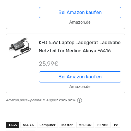
P15648, P15649, P17601, P17605,
P6645, S15449, S17402, S6445,
Bei Amazon kaufen
S6446, S17403, S17405,
Amazon.de
KFD 65W Laptop Ladegerät Ladekabel
Netzteil für Medion Akoya E6416
FSP065-RHC E7226T E7214 E6222
25,99€
E6234 S15447 Packard Bell P5WS0
7018830000 E7426 E7220 E6239...
Bei Amazon kaufen
Amazon.de
Amazon price updated:
9. August 2026 02:18
TAGS
AKOYA
Computer
Master
MEDION
P67086
Pc