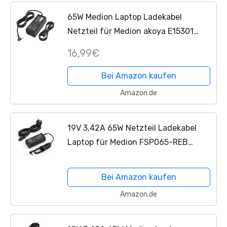
65W Medion Laptop Ladekabel
Netzteil für Medion akoya E15301
E15302 S4403 S4401 S4404 S4402
16,99€
E14301 E15308 E14412 E14410 E14409
E15407 E16402 E16401...
Bei Amazon kaufen
Amazon.de
19V 3,42A 65W Netzteil Ladekabel
Laptop für Medion FSP065-REB
40068634 Medion akoya Series
E15301 E15302 E14301 E14412 E16401
Bei Amazon kaufen
E15308 S4403 S4401 S4404 S4402...
Amazon.de