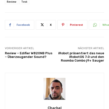
Review
Test
Facebook
X
Pinterest
Wha
VORHERIGER ARTIKEL
NÄCHSTER ARTIKEL
Review – Edifier W820NB Plus
iRobot präsentiert das neue
– Überzeugender Sound?
iRobotOS 7.0 und den
Roomba Combo j9+ Sauger
Charbel