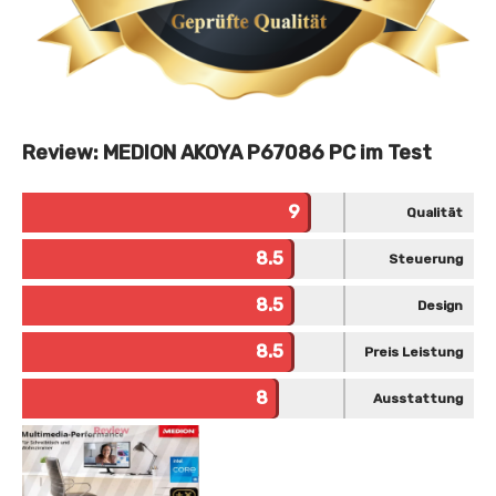
Review: MEDION AKOYA P67086 PC im Test
9
Qualität
8.5
Steuerung
8.5
Design
8.5
Preis Leistung
8
Ausstattung