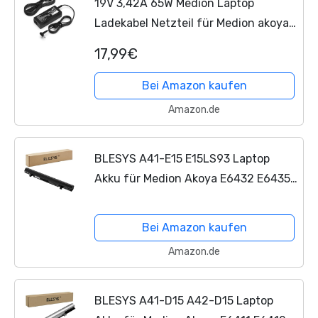
19V 3,42A 65W Medion Laptop
Ladekabel Netzteil für Medion akoya
E15301 E15302 E14301 E14412 E16401
17,99€
E15308 S4403 S4401 S4404 S4402
S14401 S14402 S14405 S14407...
Bei Amazon kaufen
Amazon.de
BLESYS A41-E15 E15LS93 Laptop
Akku für Medion Akoya E6432 E6435
MD 60329 E6436 MD 61100 MD99970
MD99960 Erazer A41E15 P6681
Bei Amazon kaufen
P6689 X6601 (15.12V 44Wh)
Amazon.de
BLESYS A41-D15 A42-D15 Laptop