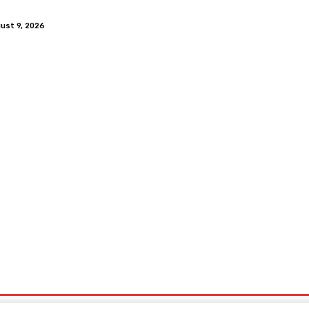
ust 9, 2026
ech&Co
Tests
Über Uns
Wir Suchen Dich
Impressum