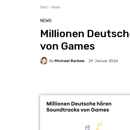
Start
News
NEWS
Millionen Deutsc
von Games
By
Michael Barkow
29. Januar 2024
Facebook
X
Pintere