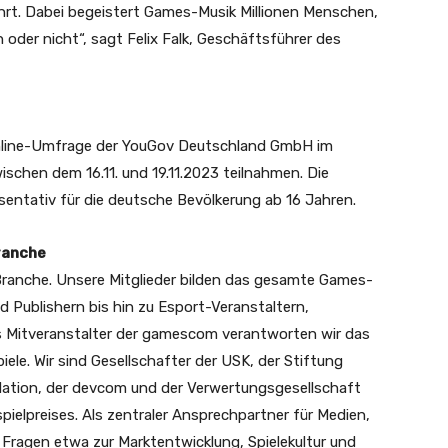
hrt. Dabei begeistert Games-Musik Millionen Menschen,
 oder nicht“, sagt Felix Falk, Geschäftsführer des
Online-Umfrage der YouGov Deutschland GmbH im
schen dem 16.11. und 19.11.2023 teilnahmen. Die
entativ für die deutsche Bevölkerung ab 16 Jahren.
ranche
ranche. Unsere Mitglieder bilden das gesamte Games-
Publishern bis hin zu Esport-Veranstaltern,
ls Mitveranstalter der gamescom verantworten wir das
iele. Wir sind Gesellschafter der USK, der Stiftung
undation, der devcom und der Verwertungsgesellschaft
elpreises. Als zentraler Ansprechpartner für Medien,
e Fragen etwa zur Marktentwicklung, Spielekultur und