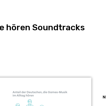
he hören Soundtracks
st
WhatsApp
N