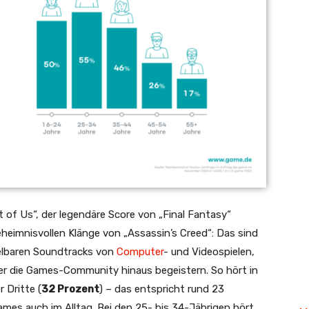
t of Us“, der legendäre Score von „Final Fantasy“
heimnisvollen Klänge von „Assassin’s Creed“: Das sind
selbaren Soundtracks von
Computer
- und Videospielen,
ber die Games-Community hinaus begeistern. So hört in
 Dritte (
32 Prozent
) – das entspricht rund 23
mes auch im Alltag. Bei den 25- bis 34-Jährigen hört