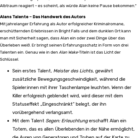
Albtraum reagiert – es scheint, als würde Alan keine Pause bekommen.“
Alans Talente – Das Handwerk des Autors
Mit jahrelanger Erfahrung als Autor erfolgreicher Kriminalromane,
erschütternden Erlebnissen in Bright Falls und dem dunklen Ort kann
man mit Sicherheit sagen, dass Alan ein oder zwei Dinge über das
Überleben weiß. Er bringt seinen Erfahrungsschatz in Form von drei
Talenten ein. Genau wie in den
Alan Wake
-Titeln ist das Licht der
Schlüssel.
Sein erstes Talent,
Meister des Lichts
, gewährt
zusätzliche Bewegungsgeschwindigkeit, während die
Spieler:innen mit ihrer Taschenlampe leuchten. Wenn der
Killer erfolgreich geblendet wird, wird dieser mit dem
Statuseffekt „Eingeschränkt“ belegt, der ihn
vorübergehend verlangsamt.
Mit dem Talent
Segen: Erleuchtung
erschafft Alan ein
Totem, das es allen Überlebenden in der Nähe ermöglicht,
die Auren von Generatoren und Truhen auf der Karte zu