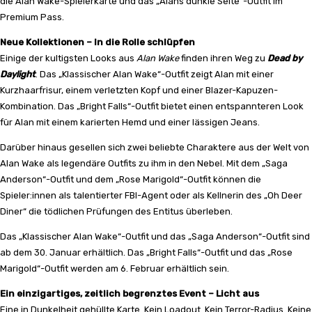
die Alan Wake-Spielerkarte und das „Alans dunkle Seite“-Outfit im
Premium Pass.
Neue Kollektionen – In die Rolle schlüpfen
Einige der kultigsten Looks aus
Alan Wake
finden ihren Weg zu
Dead by
Daylight
. Das „Klassischer Alan Wake“-Outfit zeigt Alan mit einer
Kurzhaarfrisur, einem verletzten Kopf und einer Blazer-Kapuzen-
Kombination. Das „Bright Falls“-Outfit bietet einen entspannteren Look
für Alan mit einem karierten Hemd und einer lässigen Jeans.
Darüber hinaus gesellen sich zwei beliebte Charaktere aus der Welt von
Alan Wake als legendäre Outfits zu ihm in den Nebel. Mit dem „Saga
Anderson“-Outfit und dem „Rose Marigold“-Outfit können die
Spieler:innen als talentierter FBI-Agent oder als Kellnerin des „Oh Deer
Diner“ die tödlichen Prüfungen des Entitus überleben.
Das „Klassischer Alan Wake“-Outfit und das „Saga Anderson“-Outfit sind
ab dem 30. Januar erhältlich. Das „Bright Falls“-Outfit und das „Rose
Marigold“-Outfit werden am 6. Februar erhältlich sein.
Ein einzigartiges, zeitlich begrenztes Event – Licht aus
Eine in Dunkelheit gehüllte Karte. Kein Loadout. Kein Terror-Radius. Keine