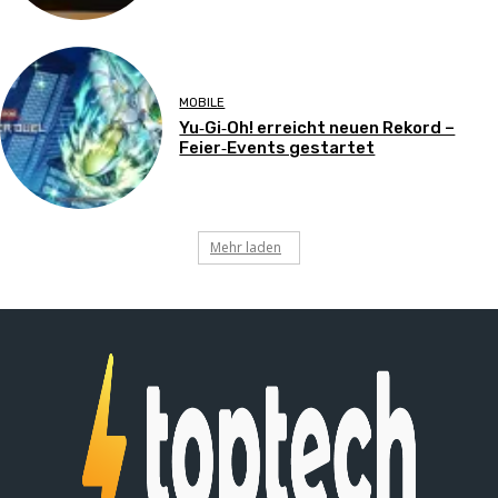
MOBILE
Yu‑Gi‑Oh! erreicht neuen Rekord –
Feier‑Events gestartet
Mehr laden