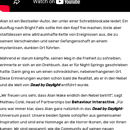
Alan ist ein Bestseller-Autor, der unter einer Schreibblockade leidet. Ein
Ausflug nach Bright Falls sollte ihm den Kopf frei machen, löste aber
stattdessen eine albtraumhafte Kette von Ereignissen aus, die zu
seinem Verschwinden und seiner Gefangenschaft an einem
mysteriösen, dunklen Ort führten.
Während er darum kämpfte, seinen Weg in die Freiheit zu schreiben,
erinnerte er sich an ein Drehbuch, das er für Night Springs geschrieben
hatte. Darin ging es um einen schrecklichen, nebelverhangenen Ort.
Diese Erinnerungen wurden schon bald die Realität, als er in den Nebel
und die Welt von
Dead by Daylight
entführt wurde.
„Wir freuen uns sehr, dass Alan Wake endlich den Nebel betritt“, sagt
Mathieu Coté, Head of Partnerships bei
Behaviour Interactive
. „Für
uns war immer klar, dass Alan ganz natürlich in das
Dead by Daylight
-
Universum passt. Unsere beiden Spiele schöpfen aus gemeinsamer
Inspiration und sind eine Hommage an die Horror-Ikonen, die vor ihnen
kamen. Wir sind gespannt, wie die Community auf seinen neuen