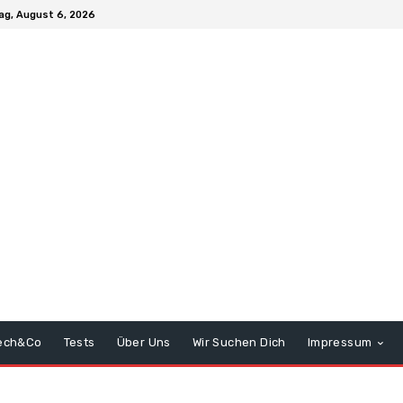
ag, August 6, 2026
ech&Co
Tests
Über Uns
Wir Suchen Dich
Impressum