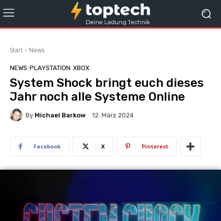
Start
News
NEWS
PLAYSTATION
XBOX
System Shock bringt euch dieses
Jahr noch alle Systeme Online
By
Michael Barkow
12. März 2024
Facebook
X
Pinterest