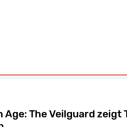
o
Tests
Über Uns
Wir Suchen Dich
Impressum
Age: The Veilguard zeigt T
n