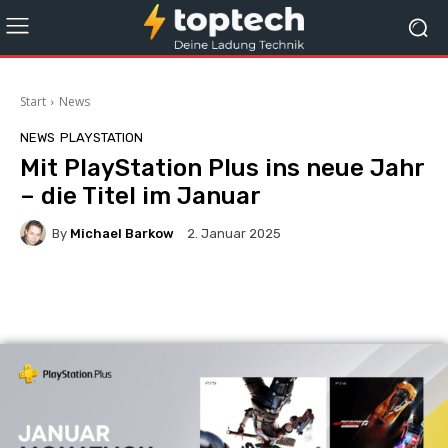
Start
News
NEWS
PLAYSTATION
Mit PlayStation Plus ins neue Jahr
– die Titel im Januar
By
Michael Barkow
2. Januar 2025
Facebook
X
Pinterest
Wha