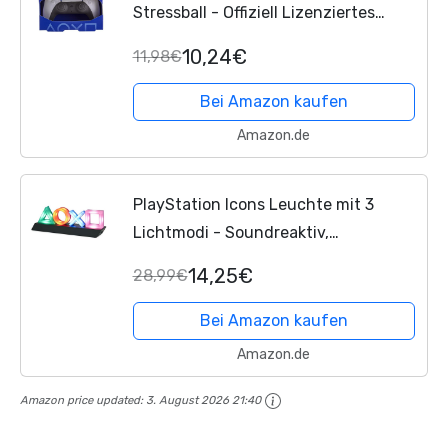
Stressball - Offiziell Lizenziertes
Fidget-Spielzeug für Fingerübung &
10,24€
11,98€
Stressabbau, Geschenk für Gamer für
Zuhause oder Büro
Bei Amazon kaufen
Amazon.de
PlayStation Icons Leuchte mit 3
Lichtmodi - Soundreaktiv,
Dynamisches Phasenlicht &
14,25€
28,99€
Standardmodus - Gaming-Raum-
Deko & Beleuchtung für Gamer
Bei Amazon kaufen
Amazon.de
Amazon price updated:
3. August 2026 21:40