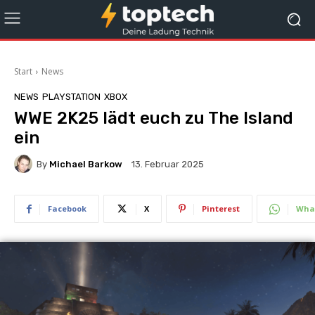
Start
News
NEWS
PLAYSTATION
XBOX
WWE 2K25 lädt euch zu The Island
ein
By
Michael Barkow
13. Februar 2025
Facebook
X
Pinterest
Wha