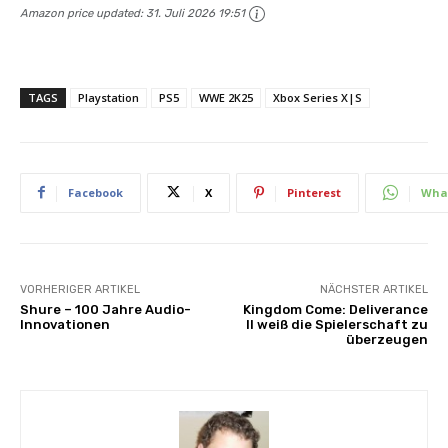
Amazon price updated:
31. Juli 2026 19:51
TAGS
Playstation
PS5
WWE 2K25
Xbox Series X|S
Facebook
X
Pinterest
Wha
VORHERIGER ARTIKEL
NÄCHSTER ARTIKEL
Shure – 100 Jahre Audio-
Kingdom Come: Deliverance
Innovationen
II weiß die Spielerschaft zu
überzeugen