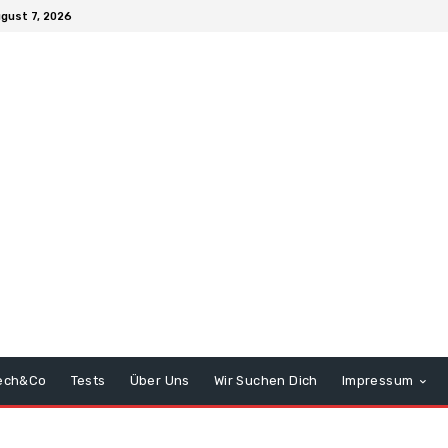
ugust 7, 2026
ech&Co
Tests
Über Uns
Wir Suchen Dich
Impressum