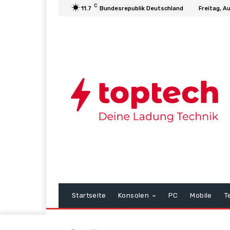
C
11.7
Bundesrepublik Deutschland
Freitag, A
Startseite
Konsolen
PC
Mobile
T