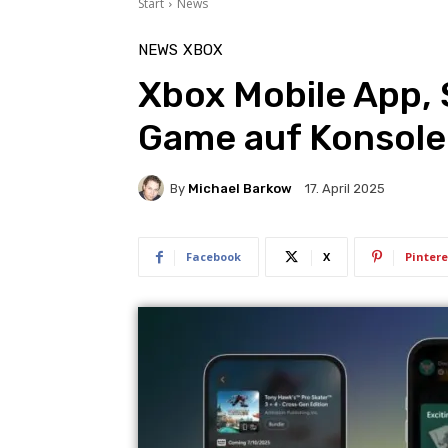
Start
News
NEWS
XBOX
Xbox Mobile App,
Game auf Konsole
By
Michael Barkow
17. April 2025
Facebook
X
Pintere