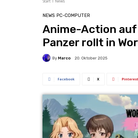
Start
News
NEWS
PC-COMPUTER
Anime-Action auf 
Panzer rollt in Wor
By
Marco
20. Oktober 2025
Facebook
X
Pinteres