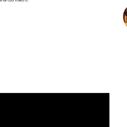
ensha-Dō macht.