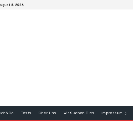
ugust 8, 2026
ech&Co
Tests
Über Uns
Wir Suchen Dich
Impressum