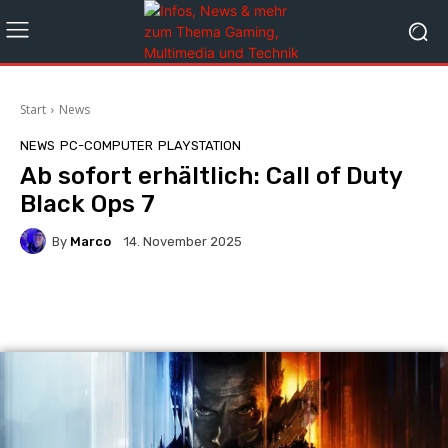
Start
News
NEWS
PC-COMPUTER
PLAYSTATION
Ab sofort erhältlich: Call of Duty
Black Ops 7
By
Marco
14. November 2025
Facebook
X
Pinterest
Wha