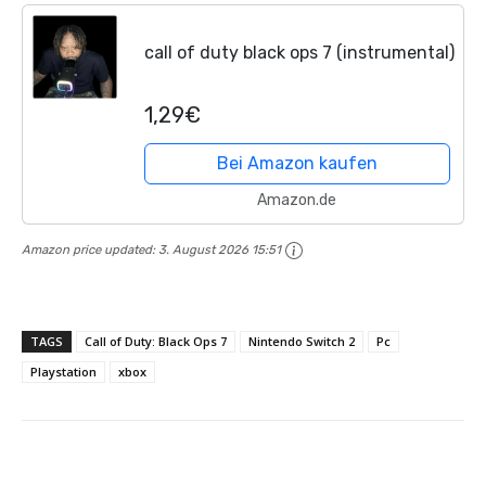
call of duty black ops 7 (instrumental)
1,29€
Bei Amazon kaufen
Amazon.de
Amazon price updated:
3. August 2026 15:51
TAGS
Call of Duty: Black Ops 7
Nintendo Switch 2
Pc
Playstation
xbox
Facebook
X
Pinterest
Wha