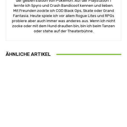
der gelben Edition von Pokémon. Auf der PlayStation 1
lernte ich Spyro und Crash Bandicoot kennen und lieben.
Mit Freunden zockte ich COD Black Ops, Skate oder Grand
Fantasia. Heute spiele ich vor allem Rogue Lites und RPGs
probiere aber auch immer was anderes aus. Wenn ich nicht
zocke oder mit dem Hund draußen bin, bin ich beim Tanzen
oder stehe auf der Theaterbühne.
ÄHNLICHE ARTIKEL