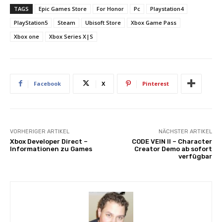
TAGS
Epic Games Store
For Honor
Pc
Playstation4
PlayStation5
Steam
Ubisoft Store
Xbox Game Pass
Xbox one
Xbox Series X|S
Facebook
X
Pinterest
VORHERIGER ARTIKEL
NÄCHSTER ARTIKEL
Xbox Developer Direct –
CODE VEIN II – Character
Informationen zu Games
Creator Demo ab sofort
verfügbar