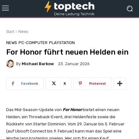
Start
News
NEWS
PC-COMPUTER
PLAYSTATION
For Honor führt neuen Helden ein
By
Michael Barkow
23. Januar 2026
Facebook
X
Pinterest
Das Mid-Season-Update von
For Honor
bietet einen neuen
Helden, ein Throwback-Event, drei Heldenfeste sowie die
Rückkehr von Starter Dominion. Vom 29. Januar bis 5. Februar
(auf Ubisoft Connect bis 9. Februar) kann man das Spiel eine
Woche lang kostenlos spielen. Wer sich für einen Kauf