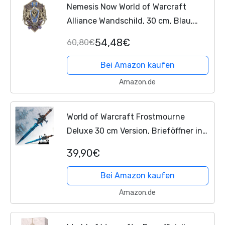
Nemesis Now World of Warcraft
Alliance Wandschild, 30 cm, Blau,
offizielles World of Warcraft
54,48€
60,80€
Merchandise, Gaming-Wandbehang,
Ornament,...
Bei Amazon kaufen
Amazon.de
World of Warcraft Frostmourne
Deluxe 30 cm Version, Brieföffner in
Schwertform mit Basis, Accessoire
39,90€
für Zuhause und das Büro, Geschenk
und Merchandise für...
Bei Amazon kaufen
Amazon.de