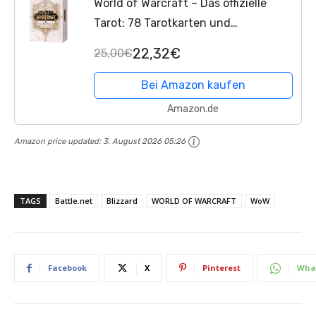
World of Warcraft – Das offizielle
Tarot: 78 Tarotkarten und
Begleitbuch für Anfänger und
22,32€
25,00€
Fortgeschrittene. Inklusive
Legesystemen. Schönes Geschenk
Bei Amazon kaufen
für alle...
Amazon.de
Amazon price updated:
3. August 2026 05:26
TAGS
Battle.net
Blizzard
WORLD OF WARCRAFT
WoW
Facebook
X
Pinterest
Wha