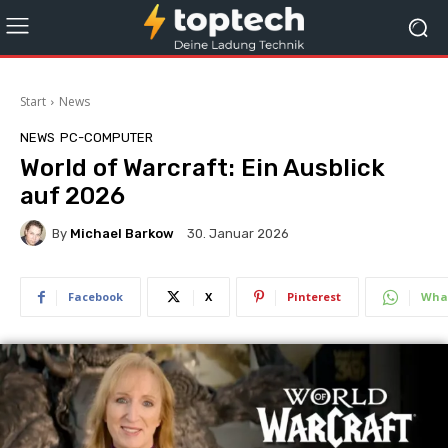
Start
News
NEWS
PC-COMPUTER
World of Warcraft: Ein Ausblick
auf 2026
By
Michael Barkow
30. Januar 2026
Facebook
X
Pinterest
Wha