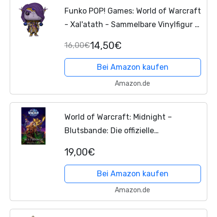
Funko POP! Games: World of Warcraft
- Xal'atath - Sammelbare Vinylfigur -
Geschenkidee - Offizielles
14,50€
16,00€
Merchandise - Spielzeug für Kinder &
Erwachsene -...
Bei Amazon kaufen
Amazon.de
World of Warcraft: Midnight –
Blutsbande: Die offizielle
Vorgeschichte zu WoW: Midnight
19,00€
Bei Amazon kaufen
Amazon.de