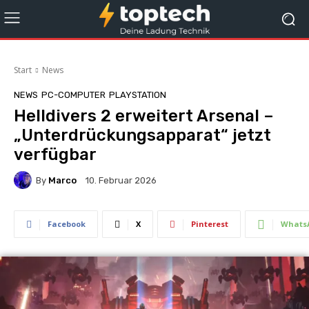
Start
News
NEWS
PC-COMPUTER
PLAYSTATION
Helldivers 2 erweitert Arsenal –
„Unterdrückungsapparat“ jetzt
verfügbar
By
Marco
10. Februar 2026
Facebook
X
Pinterest
Whats