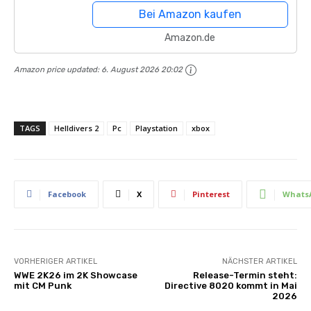
Bei Amazon kaufen
Amazon.de
Amazon price updated:
6. August 2026 20:02
TAGS
Helldivers 2
Pc
Playstation
xbox
Facebook
X
Pinterest
Whats
VORHERIGER ARTIKEL
NÄCHSTER ARTIKEL
WWE 2K26 im 2K Showcase
Release-Termin steht:
mit CM Punk
Directive 8020 kommt in Mai
2026