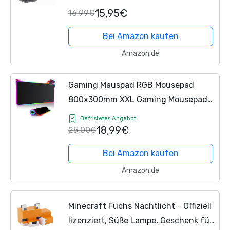
Halterung Tisch mit Abnehmbarer
15,95€
16,99€
Controller Halterung - Headset
Ständer Gaming Zubehör...
Bei Amazon kaufen
Amazon.de
Gaming Mauspad RGB Mousepad
800x300mm XXL Gaming Mousepad
groß mit 14 Beleuchtungs Modi 7 LED
Befristetes Angebot
Farben Wasserdicht Anti Rutsch für
18,99€
25,00€
Computer
PC Professionelle...
Bei Amazon kaufen
Amazon.de
Minecraft Fuchs Nachtlicht - Offiziell
lizenziert, Süße Lampe, Geschenk für