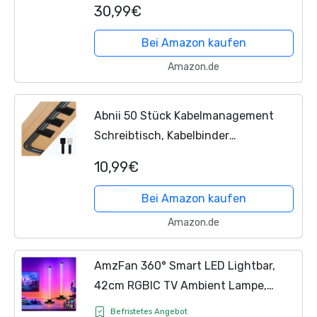
Panels, Musik-Sync & App-Steuerung,
30,99€
Modulare Wandbeleuchtung für
Gamer Zimmer, Wohnzimmer,...
Bei Amazon kaufen
Amazon.de
Abnii 50 Stück Kabelmanagement
Schreibtisch, Kabelbinder
Selbstklebend Klettband Kabel
10,99€
Organizer Schreibtisch Kabelhalter
Kabelklemmen Kabelclips...
Bei Amazon kaufen
Amazon.de
AmzFan 360° Smart LED Lightbar,
42cm RGBIC TV Ambient Lampe,
Gaming Led Lampe Funktioniert RGB
Befristetes Angebot