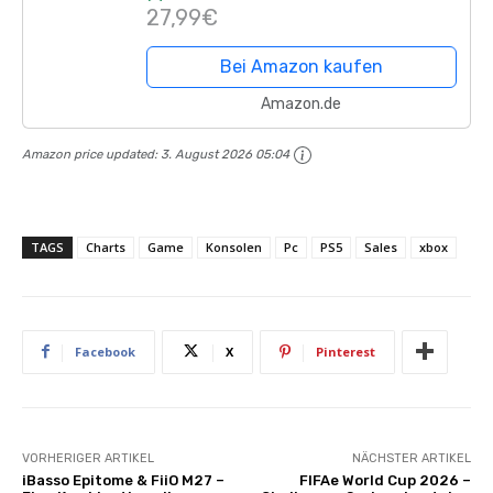
Ambient Smart Sync mit Musik und
27,99€
APP Control Steuerung für...
Bei Amazon kaufen
Amazon.de
Amazon price updated:
3. August 2026 05:04
TAGS
Charts
Game
Konsolen
Pc
PS5
Sales
xbox
Facebook
X
Pinterest
VORHERIGER ARTIKEL
NÄCHSTER ARTIKEL
iBasso Epitome & FiiO M27 –
FIFAe World Cup 2026 –