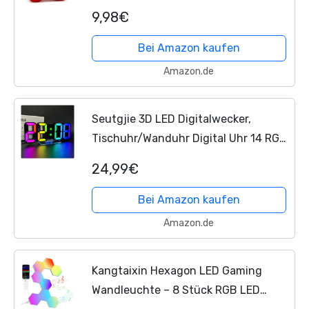
Geschenk zum Geburtstag für
9,98€
Zocker, Pocket Hug Positive
Plüsch,Lustige Kleines...
Bei Amazon kaufen
Amazon.de
Seutgjie 3D LED Digitalwecker,
Tischuhr/Wanduhr Digital Uhr 14 RGB
Farbwechsel 12/24 Stunden 3
24,99€
Helligkeitsanpassungen
Nachthelligkeitsmodus
Bei Amazon kaufen
Schlummermodus...
Amazon.de
Kangtaixin Hexagon LED Gaming
Wandleuchte – 8 Stück RGB LED