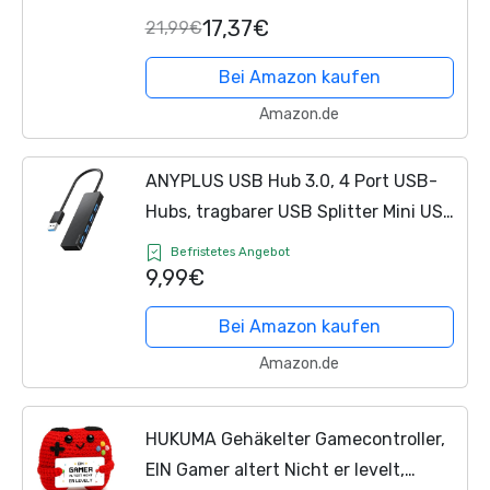
Jungs & Mädchen, Gaming-
17,37€
21,99€
Zimmerzubehör & Deko fürs
Kinderzimmer
Bei Amazon kaufen
Amazon.de
ANYPLUS USB Hub 3.0, 4 Port USB-
Hubs, tragbarer USB Splitter Mini USB
Verteiler für Desktop, Laptop, Xbox,
Befristetes Angebot
Flash Drive, HDD, Konsole, Drucker,
9,99€
PC,...
Bei Amazon kaufen
Amazon.de
HUKUMA Gehäkelter Gamecontroller,
EIN Gamer altert Nicht er levelt,