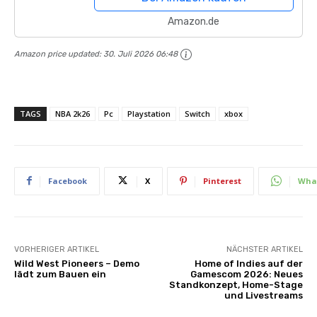
Amazon.de
Amazon price updated:
30. Juli 2026 06:48
TAGS
NBA 2k26
Pc
Playstation
Switch
xbox
Facebook
X
Pinterest
Wha
VORHERIGER ARTIKEL
NÄCHSTER ARTIKEL
Wild West Pioneers – Demo
Home of Indies auf der
lädt zum Bauen ein
Gamescom 2026: Neues
Standkonzept, Home-Stage
und Livestreams