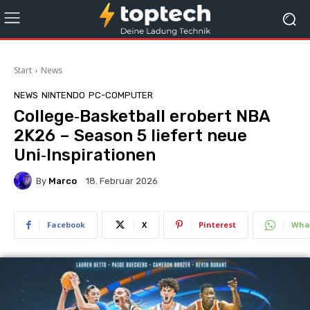
Start
News
NEWS
NINTENDO
PC-COMPUTER
College‑Basketball erobert NBA
2K26 – Season 5 liefert neue
Uni‑Inspirationen
By
Marco
18. Februar 2026
Facebook
X
Pinterest
Wha