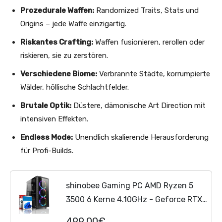
Prozedurale Waffen:
Randomized Traits, Stats und
Origins – jede Waffe einzigartig.
Riskantes Crafting:
Waffen fusionieren, rerollen oder
riskieren, sie zu zerstören.
Verschiedene Biome:
Verbrannte Städte, korrumpierte
Wälder, höllische Schlachtfelder.
Brutale Optik:
Düstere, dämonische Art Direction mit
intensiven Effekten.
Endless Mode:
Unendlich skalierende Herausforderung
für Profi-Builds.
shinobee Gaming PC AMD Ryzen 5
3500 6 Kerne 4.10GHz - Geforce RTX
3050 6GB - Windows 11-16 GB DDR4-
499,00€