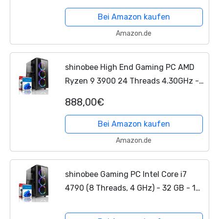
11 Pro – Extrem leistungsstark & leise!
Bei Amazon kaufen
Amazon.de
shinobee High End Gaming PC AMD
Ryzen 9 3900 24 Threads 4.30GHz -
GeForce RTX 5060 8 GB - 32 GB
888,00€
DDR4-1 TB SSD - Windows 11 - WLAN
- Gamer PC
Computer
Rechner...
Bei Amazon kaufen
Amazon.de
shinobee Gaming PC Intel Core i7
4790 (8 Threads, 4 GHz) - 32 GB - 1
TB SSD - GeForce GTX 970 4 GB
GDDR5 - Windows 11 Prof - WLAN -