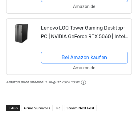
Amazon.de
Lenovo LOQ Tower Gaming Desktop-
PC | NVIDIA GeForce RTX 5060 | Intel
Core i5-14400F |16GB RAM | 1TB SSD |
Win11 Home | Luna Grau - Raven
Bei Amazon kaufen
Schwarz | 17L | 3...
Amazon.de
Amazon price updated:
1. August 2026 18:49
TAGS
Grind Survivors
Pc
Steam Next Fest
Facebook
X
Pinterest
Whats