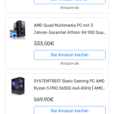
Amazon.de
AMD Quad Multimedia PC mit 3
Jahren Garantie! Athlon X4 950 Quad
Core, 3.8 GHz - 16GB GDDR4 - 512 GB
333,00€
SSD - Geforce GT 1030 2 GB - RGB
Gaming - USB 3.0 - LAN...
Bei Amazon kaufen
Amazon.de
SYSTEMTREFF Basic Gaming PC AMD
Ryzen 5 PRO 5655G 6x4.4GHz | AMD
RX Vega 7 4K HDMI DX12 | 512GB M.2
569,90€
NVMe | 16GB DDR4 RAM | WLAN
Desktop Computer Rechner für...
Bei Amazon kaufen