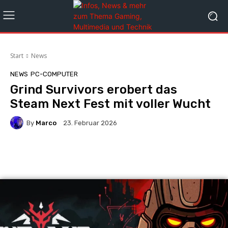
Start
News
NEWS
PC-COMPUTER
Grind Survivors erobert das
Steam Next Fest mit voller Wucht
By
Marco
23. Februar 2026
Facebook
X
Pinterest
Whats