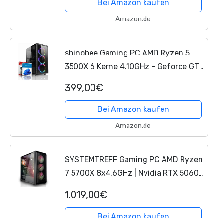
Bei Amazon kaufen
Gamer PC
Computer
Rechner...
Amazon.de
shinobee Gaming PC AMD Ryzen 5
3500X 6 Kerne 4.10GHz - Geforce GTX
750 2GB DDR5 - Windows 11-16 GB
399,00€
DDR4-512 GB NVME SSD - WLAN -
Gamer PC Computer Gaming...
Bei Amazon kaufen
Amazon.de
SYSTEMTREFF Gaming PC AMD Ryzen
7 5700X 8x4.6GHz | Nvidia RTX 5060
8GB DX12 | 1TB M.2 NVMe | 32GB
1.019,00€
DDR4 RAM | Windows 11 | WLAN
Desktop Computer Rechner für...
Bei Amazon kaufen