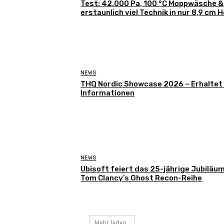
Test: 42.000 Pa, 100 °C Moppwäsche &
erstaunlich viel Technik in nur 8,9 cm 
NEWS
THQ Nordic Showcase 2026 – Erhaltet
Informationen
NEWS
Ubisoft feiert das 25-jährige Jubiläu
Tom Clancy’s Ghost Recon-Reihe
Mehr laden