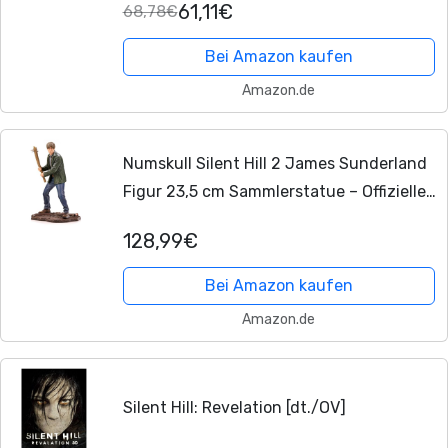
61,11€
68,78€
Bei Amazon kaufen
Amazon.de
Numskull Silent Hill 2 James Sunderland
Figur 23,5 cm Sammlerstatue – Offizielles
Konami Silent Hill Merchandise –
128,99€
Limitierte Gaming-Figur
Bei Amazon kaufen
Amazon.de
Silent Hill: Revelation [dt./OV]