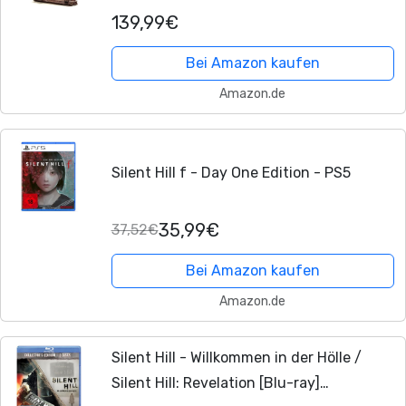
Statue - Offizielle Silent Hill Merchandise
139,99€
- Limitierte Auflage
Bei Amazon kaufen
Amazon.de
Silent Hill f - Day One Edition - PS5
35,99€
37,52€
Bei Amazon kaufen
Amazon.de
Silent Hill - Willkommen in der Hölle /
Silent Hill: Revelation [Blu-ray]