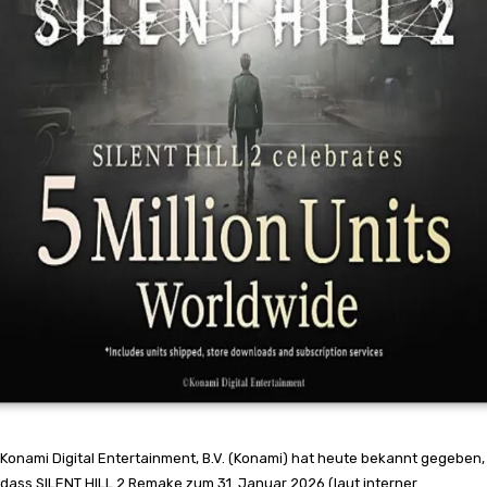
Konami Digital Entertainment, B.V. (Konami) hat heute bekannt gegeben,
dass SILENT HILL 2 Remake zum 31. Januar 2026 (laut interner