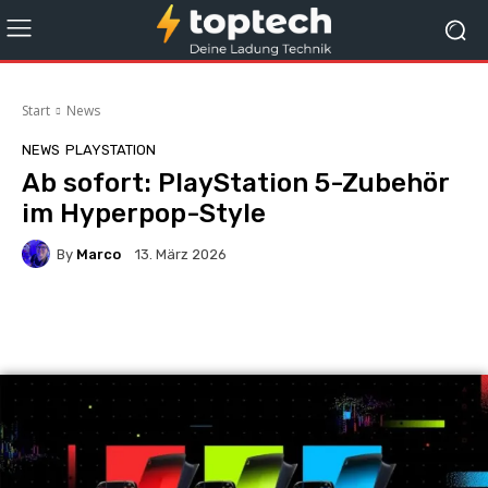
Start
News
NEWS
PLAYSTATION
Ab sofort: PlayStation 5-Zubehör
im Hyperpop-Style
By
Marco
13. März 2026
Facebook
X
Pinterest
Whats