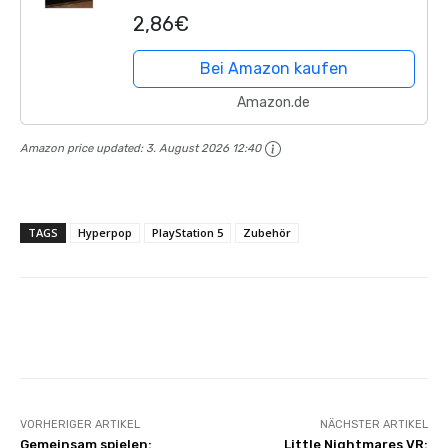
2,86€
Bei Amazon kaufen
Amazon.de
Amazon price updated:
3. August 2026 12:40
TAGS
Hyperpop
PlayStation 5
Zubehör
Facebook
X
Pinterest
Whats
VORHERIGER ARTIKEL
NÄCHSTER ARTIKEL
Gemeinsam spielen:
Little Nightmares VR: