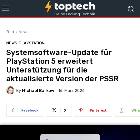
Start
News
NEWS
PLAYSTATION
Systemsoftware-Update für
PlayStation 5 erweitert
Unterstützung für die
aktualisierte Version der PSSR
By
Michael Barkow
16. März 2026
Facebook
X
Pinterest
Wha