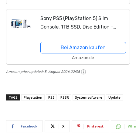
Sony PS5 (PlayStation 5) Slim
Console, 1TB SSD, Disc Edition -
Bundle Fortnite Flowering Chaos
Bei Amazon kaufen
Amazon.de
Amazon price updated:
5. August 2026 22:38
TAGS
Playstation
PS5
PSSR
Systemsoftware
Update
Facebook
X
Pinterest
Wha