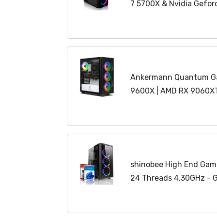
7 5700X & Nvidia Gefor
Schneller RGB
Compute
Rechner mit 4,60 GHZ - 
Ankermann Quantum Ga
9600X | AMD RX 9060XT
1TB NVMe SSD | Windows
shinobee High End Gam
24 Threads 4.30GHz - 
32 GB DDR4-1 TB SSD -
Gamer PC
Computer
Rec