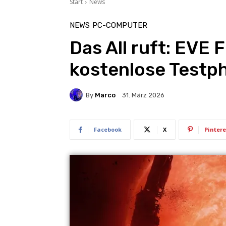
Start
News
NEWS
PC-COMPUTER
Das All ruft: EVE 
kostenlose Testph
By
Marco
31. März 2026
Facebook
X
Pintere