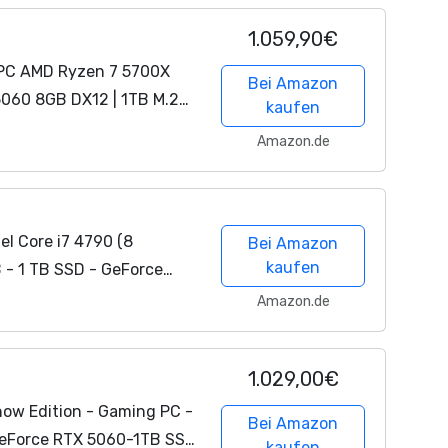
1.059,90€
PC AMD Ryzen 7 5700X
Bei Amazon
5060 8GB DX12 | 1TB M.2
kaufen
| Windows 11 | WLAN
Amazon.de
er für...
el Core i7 4790 (8
Bei Amazon
kaufen
B - 1 TB SSD - GeForce
Windows 11 Prof - WLAN -
Amazon.de
hner...
1.029,00€
ow Edition - Gaming PC -
Bei Amazon
GeForce RTX 5060-1TB SSD
kaufen