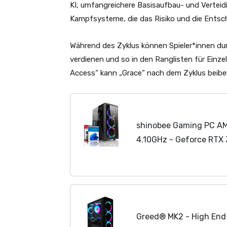
KI, umfangreichere Basisaufbau- und Vertei
Kampfsysteme, die das Risiko und die Entsch
Während des Zyklus können Spieler*innen d
verdienen und so in den Ranglisten für Ein
Access“ kann „Grace“ nach dem Zyklus beibe
shinobee Gaming PC AM
4.10GHz - Geforce RTX
GB DDR4-512 GB NVME 
Computer
Gaming Rechn
Greed® MK2 - High End