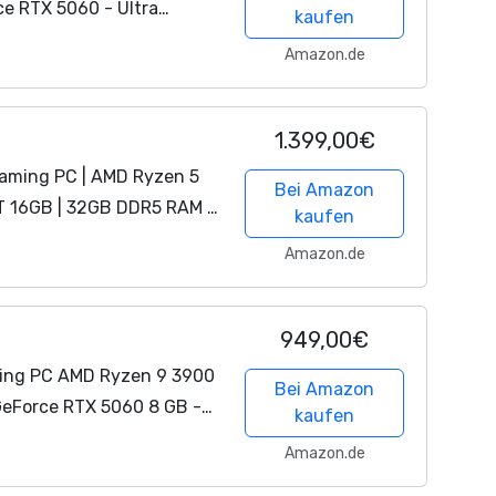
ce RTX 5060 - Ultra
kaufen
r
+ 4K Raytracing
Amazon.de
32 GB...
1.399,00€
ming PC | AMD Ryzen 5
Bei Amazon
 16GB | 32GB DDR5 RAM |
kaufen
 11 | WLAN & Bluetooth
Amazon.de
949,00€
ing PC AMD Ryzen 9 3900
Bei Amazon
GeForce RTX 5060 8 GB -
kaufen
 Windows 11 - WLAN -
Amazon.de
hner...