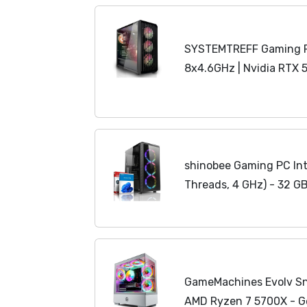
SYSTEMTREFF Gaming 
8x4.6GHz | Nvidia RTX 
NVMe | 32GB DDR4 RAM 
Desktop Computer Rechn
shinobee Gaming PC Int
Threads, 4 GHz) - 32 G
GTX 970 4 GB GDDR5 - 
Gamer PC Computer Rec
GameMachines Evolv Sn
AMD Ryzen 7 5700X - 