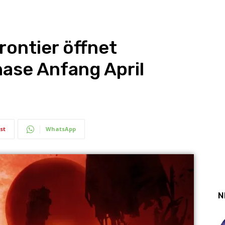
Frontier öffnet
ase Anfang April
st
WhatsApp
N