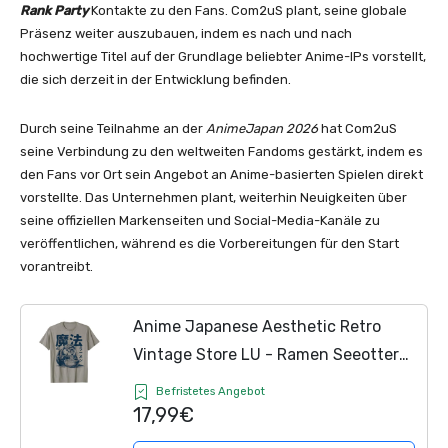
Rank Party
Kontakte zu den Fans. Com2uS plant, seine globale
Präsenz weiter auszubauen, indem es nach und nach
hochwertige Titel auf der Grundlage beliebter Anime-IPs vorstellt,
die sich derzeit in der Entwicklung befinden.
Durch seine Teilnahme an der
AnimeJapan 2026
hat Com2uS
seine Verbindung zu den weltweiten Fandoms gestärkt, indem es
den Fans vor Ort sein Angebot an Anime-basierten Spielen direkt
vorstellte. Das Unternehmen plant, weiterhin Neuigkeiten über
seine offiziellen Markenseiten und Social-Media-Kanäle zu
veröffentlichen, während es die Vorbereitungen für den Start
vorantreibt.
Anime Japanese Aesthetic Retro
Vintage Store LU - Ramen Seeotter
Kawauso – Japanischer Ramen Otter
Befristetes Angebot
T-Shirt - Grau - S
17,99€