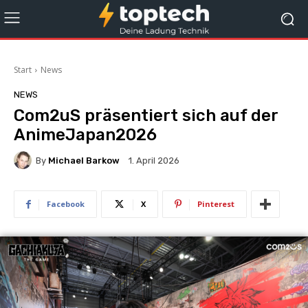
Start
News
NEWS
Com2uS präsentiert sich auf der
AnimeJapan2026
By
Michael Barkow
1. April 2026
Facebook
X
Pinterest