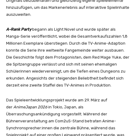
Originals beizubehalten und gleichzeitig eigene Spielelemente
hinzuzufügen, um das Markenerlebnis auf interaktive Spielinhalte
auszuweiten.
A-Rank Party
begann als Light Novel und wurde später als
Manga-Serie veröffentlicht, wobei die Gesamtverkaufszahlen 1,8
Millionen Exemplare überstiegen. Durch die TV-Anime-Adaption
konnte die Serie ihre weltweite Fangemeinde weiter ausbauen.
Die Geschichte folgt dem Protagonisten, dem Red Mage Yuke, der
die Spitzengruppe verlässt und sich mit seinen ehemaligen
Schülerinnen wiedervereinigt, um die Tiefen eines Dungeons zu
erkunden. Angesichts der steigenden Beliebtheit befindet sich
derzeit eine zweite Staffel des TV-Animes in Produktion.
Das Spieleentwicklungsprojekt wurde am 29. März auf
der
AnimeJapan 2026
in Tokio, Japan, als
Überraschungsankündigung vorgestellt. Während der
Bühnenveranstaltung am Com2uS-Stand betraten Anime-
Synchronsprecher:innen die zentrale Bühne, während das
Spielprojekt auf einer großen Leinwand präsentiert wurde, was