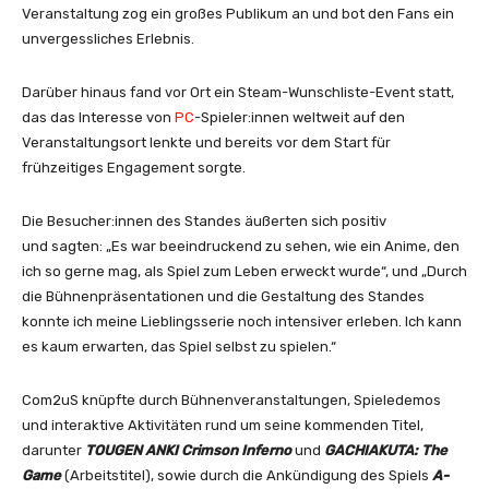
Veranstaltung zog ein großes Publikum an und bot den Fans ein
unvergessliches Erlebnis.
Darüber hinaus fand vor Ort ein Steam-Wunschliste-Event statt,
das das Interesse von
PC
-Spieler:innen weltweit auf den
Veranstaltungsort lenkte und bereits vor dem Start für
frühzeitiges Engagement sorgte.
Die Besucher:innen des Standes äußerten sich positiv
und sagten: „Es war beeindruckend zu sehen, wie ein Anime, den
ich so gerne mag, als Spiel zum Leben erweckt wurde“, und „Durch
die Bühnenpräsentationen und die Gestaltung des Standes
konnte ich meine Lieblingsserie noch intensiver erleben. Ich kann
es kaum erwarten, das Spiel selbst zu spielen.“
Com2uS knüpfte durch Bühnenveranstaltungen, Spieledemos
und interaktive Aktivitäten rund um seine kommenden Titel,
darunter
TOUGEN ANKI Crimson Inferno
und
GACHIAKUTA: The
Game
(Arbeitstitel), sowie durch die Ankündigung des Spiels
A-