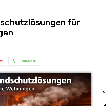
dschutzlösungen für
gen
st
WhatsApp
N