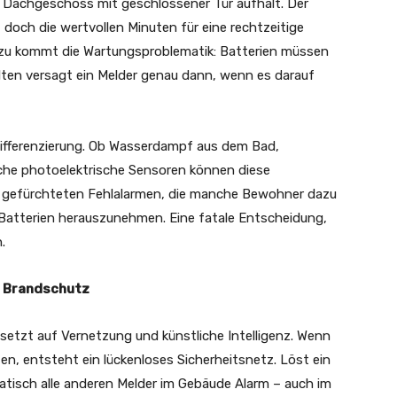
m Dachgeschoss mit geschlossener Tür aufhält. Der
och die wertvollen Minuten für eine rechtzeitige
inzu kommt die Wartungsproblematik: Batterien müssen
lten versagt ein Melder genau dann, wenn es darauf
 Differenzierung. Ob Wasserdampf aus dem Bad,
che photoelektrische Sensoren können diese
n gefürchteten Fehlalarmen, die manche Bewohner dazu
ie Batterien herauszunehmen. Eine fatale Entscheidung,
.
m Brandschutz
etzt auf Vernetzung und künstliche Intelligenz. Wenn
en, entsteht ein lückenloses Sicherheitsnetz. Löst ein
tisch alle anderen Melder im Gebäude Alarm – auch im