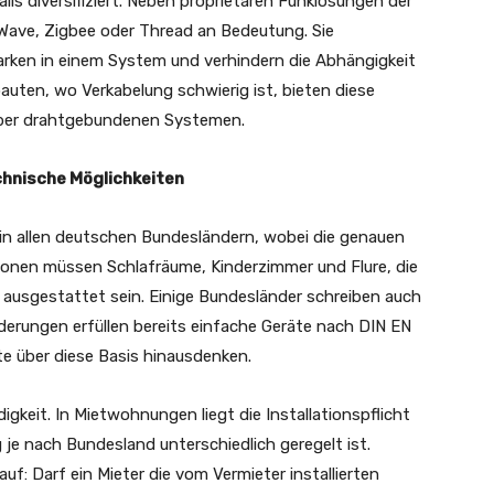
ls diversifiziert. Neben proprietären Funklösungen der
-Wave, Zigbee oder Thread an Bedeutung. Sie
arken in einem System und verhindern die Abhängigkeit
auten, wo Verkabelung schwierig ist, bieten diese
über drahtgebundenen Systemen.
chnische Möglichkeiten
e in allen deutschen Bundesländern, wobei die genauen
ionen müssen Schlafräume, Kinderzimmer und Flure, die
ausgestattet sein. Einige Bundesländer schreiben auch
erungen erfüllen bereits einfache Geräte nach DIN EN
te über diese Basis hinausdenken.
igkeit. In Mietwohnungen liegt die Installationspflicht
je nach Bundesland unterschiedlich geregelt ist.
f: Darf ein Mieter die vom Vermieter installierten