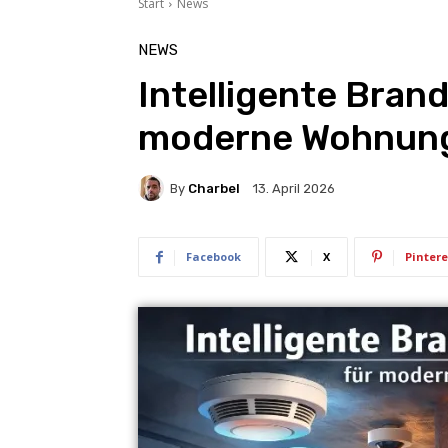
Start
News
NEWS
Intelligente Bran
moderne Wohnun
By
Charbel
13. April 2026
Facebook
X
Pintere