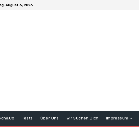
ag, August 6, 2026
ech&Co
Tests
Über Uns
Wir Suchen Dich
Impressum