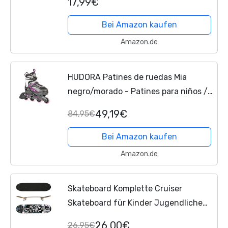
17,99€
Bei Amazon kaufen
Amazon.de
HUDORA Patines de ruedas Mia
negro/morado - Patines para niños /
adolescentes y adultos - tallas 33-36
49,19€
84,95€
- ajustables en 4 tallas - cómodos y
elegantes
Bei Amazon kaufen
Amazon.de
Skateboard Komplette Cruiser
Skateboard für Kinder Jugendliche
Erwachsene,7-Lagiger Kanadischer
26,00€
26,95€