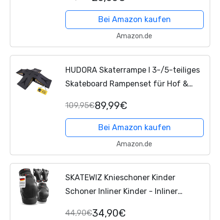
Ahorn Double Kick Deck Concave mit
All-in-one Skate T-Tool...
Bei Amazon kaufen
Amazon.de
HUDORA Skaterrampe I 3-/5-teiliges
Skateboard Rampenset für Hof &
Garten I vielseitige Mini
89,99€
109,95€
Skateboardrampe aus Kunststoff für
Kinder & Jugendliche bis...
Bei Amazon kaufen
Amazon.de
SKATEWIZ Knieschoner Kinder
Schoner Inliner Kinder - Inliner
Schoner Knieschützer - Protektoren -
34,90€
44,90€
Knie und Ellenbogenschützer -