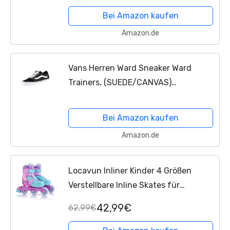
Rollschuhe,...
Bei Amazon kaufen
Amazon.de
Vans Herren Ward Sneaker Ward
Trainers, (SUEDE/CANVAS)
BLACK/WHITE, 45 EU
Bei Amazon kaufen
Amazon.de
Locavun Inliner Kinder 4 Größen
Verstellbare Inline Skates für
Mädchen Größe 26-29 29-34 30-35
42,99€
62,99€
Inlineskates mit 82A PU Rollen
Rollerskates