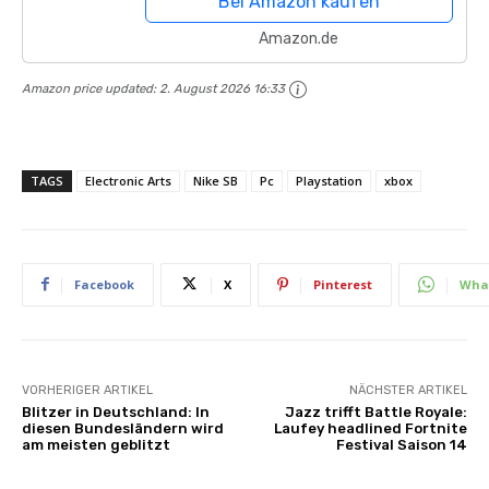
Bei Amazon kaufen
Amazon.de
Amazon price updated:
2. August 2026 16:33
TAGS
Electronic Arts
Nike SB
Pc
Playstation
xbox
Facebook
X
Pinterest
Wha
VORHERIGER ARTIKEL
NÄCHSTER ARTIKEL
Blitzer in Deutschland: In
Jazz trifft Battle Royale:
diesen Bundesländern wird
Laufey headlined Fortnite
am meisten geblitzt
Festival Saison 14