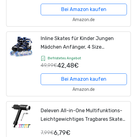
Smash Größe M/L Schwarz
Bei Amazon kaufen
Amazon.de
Inline Skates für Kinder Jungen
Mädchen Anfänger, 4 Size
verstellbare Rollschuhe mit Light Up
Befristetes Angebot
Rollen. (M (EU32-36)) / (CN35-38)
42,48€
49,99€
Bei Amazon kaufen
Amazon.de
Deleven All-in-One Multifunktions-
Leichtgewichtiges Tragbares Skate
Tool mit 2-in-1 Inbusschlüssel &
6,79€
7,99€
Phillips-Schraubendreher - Justiere