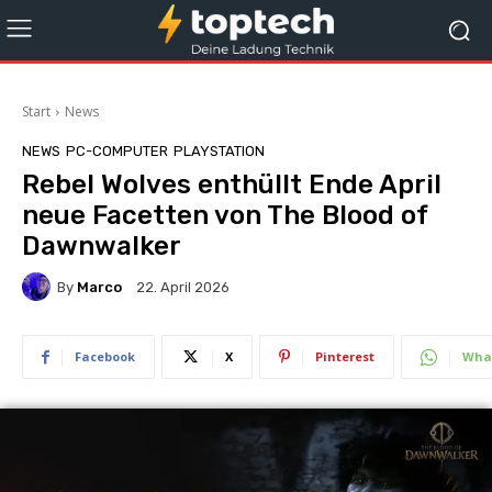
Start
News
NEWS
PC-COMPUTER
PLAYSTATION
Rebel Wolves enthüllt Ende April
neue Facetten von The Blood of
Dawnwalker
By
Marco
22. April 2026
Facebook
X
Pinterest
Wha