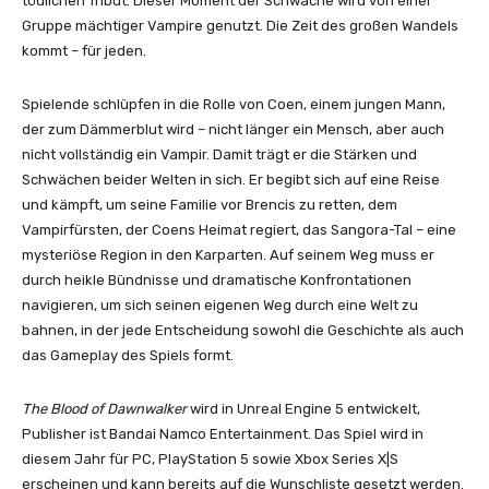
tödlichen Tribut. Dieser Moment der Schwäche wird von einer
Gruppe mächtiger Vampire genutzt. Die Zeit des großen Wandels
kommt – für jeden.
Spielende schlüpfen in die Rolle von Coen, einem jungen Mann,
der zum Dämmerblut wird – nicht länger ein Mensch, aber auch
nicht vollständig ein Vampir. Damit trägt er die Stärken und
Schwächen beider Welten in sich. Er begibt sich auf eine Reise
und kämpft, um seine Familie vor Brencis zu retten, dem
Vampirfürsten, der Coens Heimat regiert, das Sangora-Tal – eine
mysteriöse Region in den Karparten. Auf seinem Weg muss er
durch heikle Bündnisse und dramatische Konfrontationen
navigieren, um sich seinen eigenen Weg durch eine Welt zu
bahnen, in der jede Entscheidung sowohl die Geschichte als auch
das Gameplay des Spiels formt.
The Blood of Dawnwalker
wird in Unreal Engine 5 entwickelt,
Publisher ist Bandai Namco Entertainment. Das Spiel wird in
diesem Jahr für PC, PlayStation 5 sowie Xbox Series X|S
erscheinen und kann bereits auf die Wunschliste gesetzt werden.