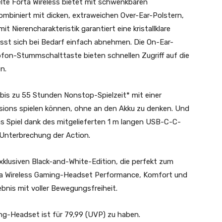
te Forta Wireless bietet mit schwenkbaren
mbiniert mit dicken, extraweichen Over-Ear-Polstern,
Nierencharakteristik garantiert eine kristallklare
st sich bei Bedarf einfach abnehmen. Die On-Ear-
ofon-Stummschalttaste bieten schnellen Zugriff auf die
n.
t bis zu 55 Stunden Nonstop-Spielzeit* mit einer
ions spielen können, ohne an den Akku zu denken. Und
s Spiel dank des mitgelieferten 1 m langen USB-C-C-
Unterbrechung der Action.
xklusiven Black-and-White-Edition, die perfekt zum
ta Wireless Gaming-Headset Performance, Komfort und
lebnis mit voller Bewegungsfreiheit.
ing-Headset ist für 79,99 (UVP) zu haben.