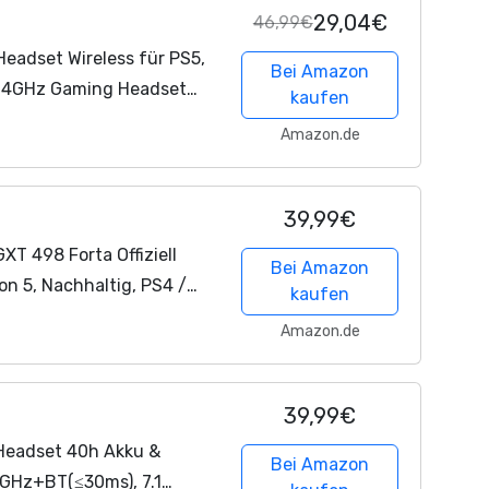
29,04€
46,99€
eadset Wireless für PS5,
Bei Amazon
 2.4GHz Gaming Headset
kaufen
celling Kabelloses
Amazon.de
39,99€
T 498 Forta Offiziell
Bei Amazon
ion 5, Nachhaltig, PS4 /
kaufen
el, Abnehmbares Mikrofon,
Amazon.de
39,99€
Headset 40h Akku &
Bei Amazon
4GHz+BT(≤30ms), 7.1