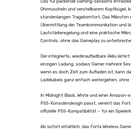
Das für packende Gaming-Sessions entwickel
Ohrmuscheln und verstellbarem Kopfbügel, ko
stundenlangen Tragekomfort. Das Mikrofon mit 
Übermittlung der Teamkommunikation und läs
Lautstärkeregelung und eine praktische Mikr
Controls, ohne das Gameplay zu unterbreche
Der integrierte, wiederaufladbare Akku liefer
einzigen Ladung, sodass Gamer mehrere Sess
wenn es doch Zeit zum Aufladen ist, kann da
Ladekabels ganz einfach weitergehen, ohne 
In Midnight Black, White und einer Amazon-e
PS5-Konsolendesign passt, vereint das For
offizielle PS5-Kompatibilität – für ein Spieler
Ab sofort erhältlich: das Forta Wireless Gam