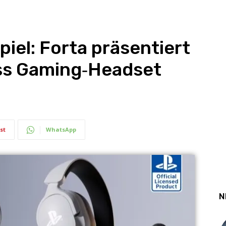
piel: Forta präsentiert
ess Gaming‑Headset
st
WhatsApp
N