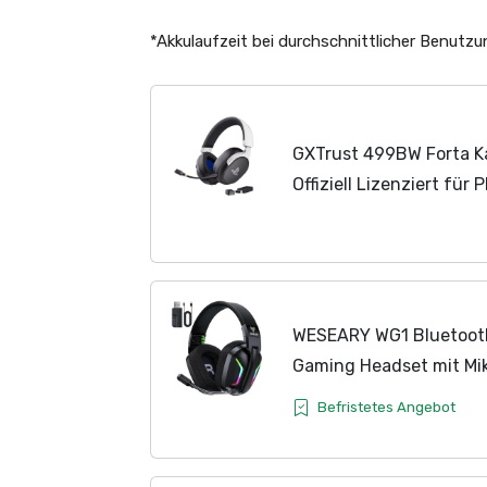
*Akkulaufzeit bei durchschnittlicher Benutz
GXTrust 499BW Forta K
Offiziell Lizenziert für 
Latenz, 2,4G USB Empf
Akkulaufzeit,...
WESEARY WG1 Bluetooth
Gaming Headset mit Mi
Switch, Mac, Faltbarer
Befristetes Angebot
Cancelling Kopfhörer...