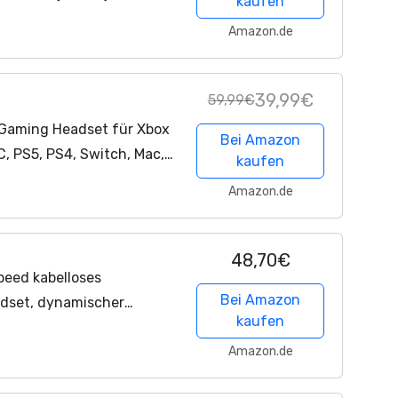
kaufen
s Headset Mit Mikrofon
Amazon.de
ng,...
39,99€
59,99€
Gaming Headset für Xbox
Bei Amazon
PC, PS5, PS4, Switch, Mac,
kaufen
tooth Headset mit
Amazon.de
.
48,70€
peed kabelloses
Bei Amazon
dset, dynamischer
kaufen
 16-kHz-
20 Std. Akkulaufzeit, PC,
Amazon.de