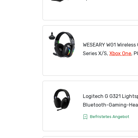
Surround Sound Wireles
für FIFA/CS:GO/Streami
WESEARY WG1 Wireless 
Series X/S,
Xbox One
, 
2,4GHz Wireless & Blue
Mikrofon, Low Latency,..
Logitech G G321 Lights
Bluetooth-Gaming-Hea
Komfort und Passform,
Befristetes Angebot
Schwingmikrofon, über 
PS4,...