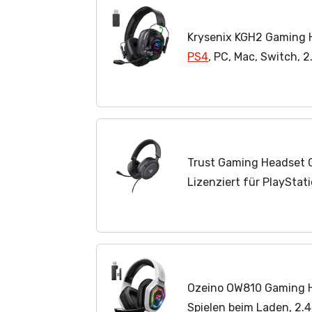
Krysenix KGH2 Gaming H
PS4
, PC, Mac, Switch,
mit Mikrofon, Noise Can
Kopfhörer mit...
Trust Gaming Headset GX
Lizenziert für PlayStat
PS5 Headset, 1,2 m Kab
Verstellbarer...
Ozeino OW810 Gaming 
Spielen beim Laden, 2.