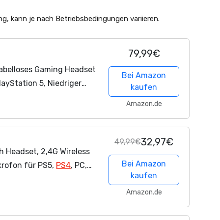
ung, kann je nach Betriebsbedingungen
variieren.
79,99€
abelloses Gaming Headset
Bei Amazon
PlayStation 5, Niedriger
kaufen
änger, 50mm Treiber, 55H
Amazon.de
32,97€
49,99€
 Headset, 2,4G Wireless
Bei Amazon
krofon für PS5,
PS4
, PC,
kaufen
 Surround Sound Noise
Amazon.de