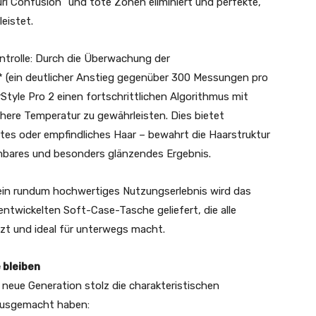
rl Confusion“ und tote Zonen eliminiert und perfekte,
eistet.
ntrolle: Durch die Überwachung der
 (ein deutlicher Anstieg gegenüber 300 Messungen pro
tyle Pro 2 einen fortschrittlichen Algorithmus mit
here Temperatur zu gewährleisten. Dies bietet
rtes oder empfindliches Haar – bewahrt die Haarstruktur
mmbares und besonders glänzendes Ergebnis.
in rundum hochwertiges Nutzungserlebnis wird das
entwickelten Soft-Case-Tasche geliefert, die alle
tzt und ideal für unterwegs macht.
 bleiben
 neue Generation stolz die charakteristischen
s ausgemacht haben: