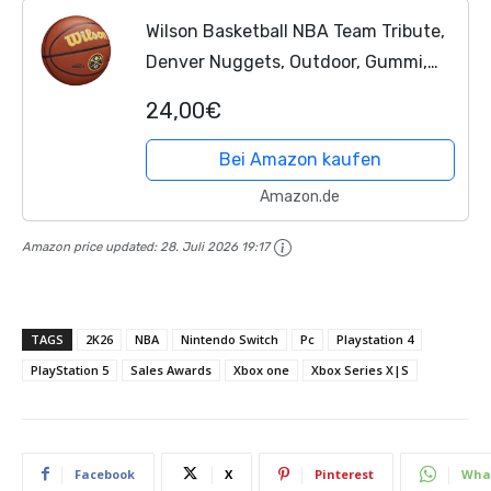
Wilson Basketball NBA Team Tribute,
Denver Nuggets, Outdoor, Gummi,
Größe: 7
24,00€
Bei Amazon kaufen
Amazon.de
Amazon price updated:
28. Juli 2026 19:17
TAGS
2K26
NBA
Nintendo Switch
Pc
Playstation 4
PlayStation 5
Sales Awards
Xbox one
Xbox Series X|S
Facebook
X
Pinterest
Wha