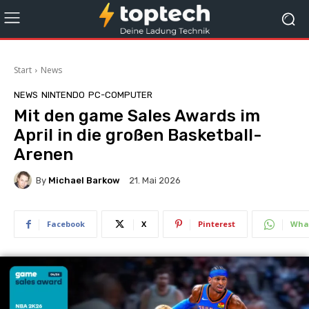
Start
News
NEWS
NINTENDO
PC-COMPUTER
Mit den game Sales Awards im
April in die großen Basketball-
Arenen
By
Michael Barkow
21. Mai 2026
Facebook
X
Pinterest
Wha