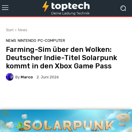
Start
News
NEWS
NINTENDO
PC-COMPUTER
Farming-Sim über den Wolken:
Deutscher Indie-Titel Solarpunk
kommt in den Xbox Game Pass
By
Marco
2. Juni 2026
Facebook
X
Pinterest
Whats