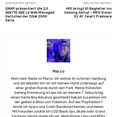
VORHERIGER ARTIKEL
NÄCHSTER ARTIKEL
QNAP präsentiert die 2,5
MSI bringt KI‑Begleiter ins
GbE/10 GbE L2 Web Managed
Gaming‑Setup – MEG Vision
Switches der QSW 2000
X2 AI⁺ feiert Premiere
Serie
Marco
Moin mein Name ist Marco. Ich wohne im schönen Hamburg
und am liebsten bin ich mit meinem Hund unterwegs auf
einer großen Runde durch den Park. Meine frühesten
Gaming Erinnerung ist das ich an meinem 7. Geburtstag
einen Game Boy Advance geschenkt bekam zusammen mit
der gelben Edition von Pokémon. Auf der PlayStation 1
lernte ich Spyro und Crash Bandicoot kennen und lieben.
Mit Freunden zockte ich COD Black Ops, Skate oder Grand
Fantasia. Heute spiele ich vor allem Rogue Lites und RPGs