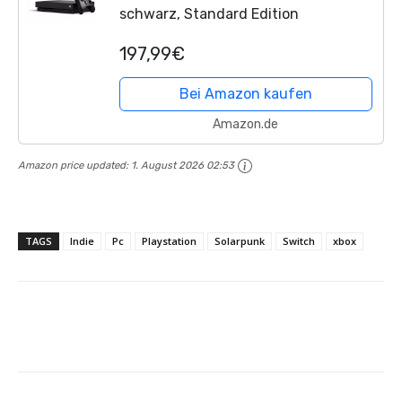
schwarz, Standard Edition
197,99€
Bei Amazon kaufen
Amazon.de
Amazon price updated:
1. August 2026 02:53
TAGS
Indie
Pc
Playstation
Solarpunk
Switch
xbox
Facebook
X
Pinterest
Whats