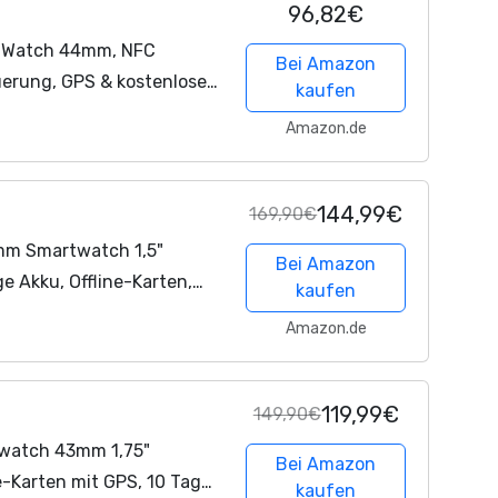
96,82€
t Watch 44mm, NFC
Bei Amazon
uerung, GPS & kostenloses
kaufen
 Akku, Fitness Tracker mit
Amazon.de
144,99€
169,90€
mm Smartwatch 1,5"
Bei Amazon
e Akku, Offline-Karten,
kaufen
, 170+ Sportmodi, 5 ATM
Amazon.de
119,99€
149,90€
twatch 43mm 1,75"
Bei Amazon
e-Karten mit GPS, 10 Tage
kaufen