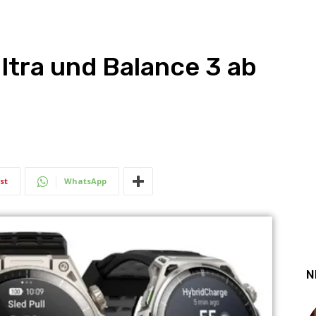
ltra und Balance 3 ab
st
WhatsApp
N