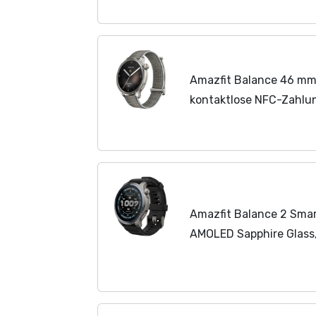
Gesundheitsüberwachung
Amazfit Balance 46 mm
kontaktlose NFC-Zahlung
Tage Akkulaufzeit, Sch
Gesundheitsüberwachung
Amazfit Balance 2 Sma
AMOLED Sapphire Glass,
Dualband-GPS, 21 Tage 
Sportmodi, HYROX & Gol