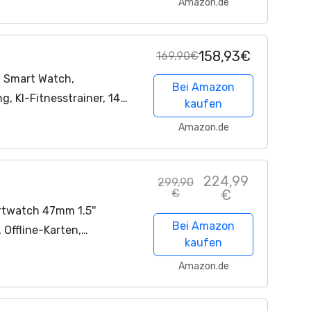
Amazon.de
, GPS, 150 Sportmodi,...
158,93€
169,90€
 Smart Watch,
Bei Amazon
, KI-Fitnesstrainer, 14
kaufen
laf- und
Amazon.de
, GPS, 150 Sportmodi,...
224,99
299,90
€
€
rtwatch 47mm 1.5''
Bei Amazon
 Offline-Karten,
kaufen
Akkulaufzeit, 170+
Amazon.de
fmodus,...