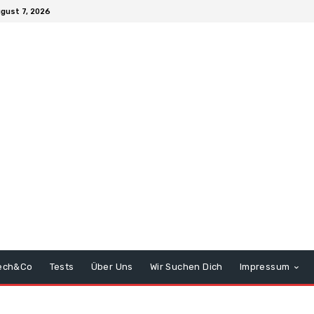
ugust 7, 2026
ech&Co
Tests
Über Uns
Wir Suchen Dich
Impressum