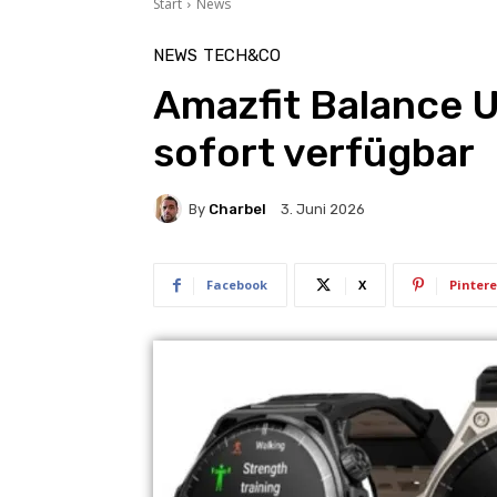
Start
News
NEWS
TECH&CO
Amazfit Balance U
sofort verfügbar
By
Charbel
3. Juni 2026
Facebook
X
Pintere