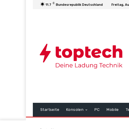
C
11.7
Bundesrepublik Deutschland
Freitag, A
Startseite
Konsolen
PC
Mobile
T