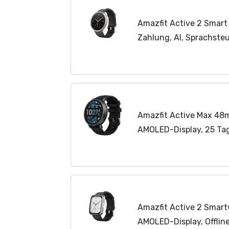
Amazfit Active 2 Smar
Zahlung, AI, Sprachste
Kartenmaterial, 10 Tage
160+ Sportmodi, 5...
Amazfit Active Max 48
AMOLED-Display, 25 Tag
NFC, GPS, 4GB Speicher
Wasserschutz,...
Amazfit Active 2 Smar
AMOLED-Display, Offlin