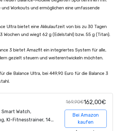
Die neuen Balance-Modelle begleiten SportlerInnen mit
te und Workouts und ermöglichen eine umfassende
nce Ultra bietet eine Akkulaufzeit von bis zu 30 Tagen
 3 Wochen und wiegt 62 g (Edelstahl) bzw. 55 g (Titan).
nce 3 bietet Amazfit ein integriertes System für alle,
ndern gezielt steuern und weiterentwickeln möchten.
für die Balance Ultra, bei 449,90 Euro für die Balance 3
tahl.
162,00€
169,90€
 Smart Watch,
Bei Amazon
, KI-Fitnesstrainer, 14
kaufen
laf- und