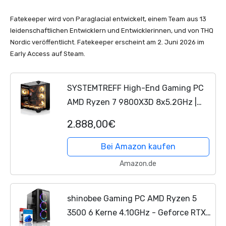
Fatekeeper wird von Paraglacial entwickelt, einem Team aus 13
leidenschaftlichen Entwicklern und Entwicklerinnen, und von THQ
Nordic veröffentlicht. Fatekeeper erscheint am 2. Juni 2026 im
Early Access auf Steam.
SYSTEMTREFF High-End Gaming PC
AMD Ryzen 7 9800X3D 8x5.2GHz |
Nvidia RTX 5080 16GB DX12 | 1TB M.2
2.888,00€
NVMe | 32GB DDR5 RAM | Windows 11 |
Desktop
Computer
...
Bei Amazon kaufen
Amazon.de
shinobee Gaming PC AMD Ryzen 5
3500 6 Kerne 4.10GHz - Geforce RTX