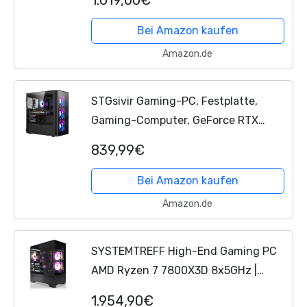
DDR4 RAM | Windows 11 | WLAN
Desktop Computer Rechner für...
Bei Amazon kaufen
Amazon.de
STGsivir Gaming-PC, Festplatte,
Gaming-Computer, GeForce RTX
2060 Super 8 GB GDDR6, Ryzen 5
839,99€
5500 bis zu 4,2 GHz, 32 GB DDR4, 1
TB SSD, WiFi 6, BT 5.0,...
Bei Amazon kaufen
Amazon.de
SYSTEMTREFF High-End Gaming PC
AMD Ryzen 7 7800X3D 8x5GHz |
Nvidia RTX 5070 12GB DX12 | 1TB M.2
1.954,90€