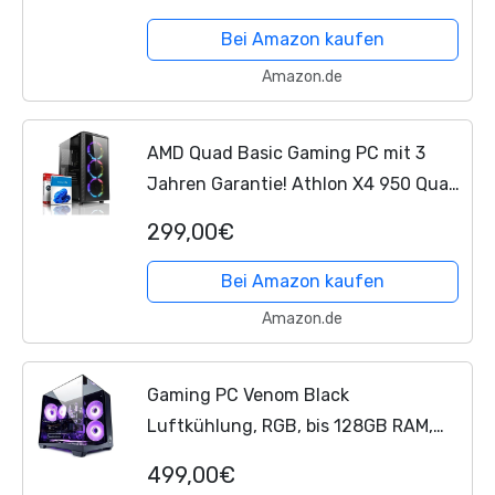
NVMe | 32GB DDR5 RAM | Windows 11 |
WLAN Desktop Computer...
Bei Amazon kaufen
Amazon.de
AMD Quad Basic Gaming PC mit 3
Jahren Garantie! Athlon X4 950 Quad
Core 3.8 GHz - 16GB DDR4 - 512 GB
299,00€
SSD - Geforce GTX 750 4 GB DDR5 -
RGB Gaming - USB 3.0 -...
Bei Amazon kaufen
Amazon.de
Gaming PC Venom Black
Luftkühlung, RGB, bis 128GB RAM,
GTX 1660S/ RTX 3050/ RTX 5060, bis
499,00€
2TB SSD, Intel E5, WiFi, BT (1.