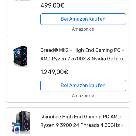
3050 6GB - Windows 11-16 GB DDR4-
499,00€
512 GB NVME SSD - WLAN - Gamer PC
Computer
Gaming Rechner...
Bei Amazon kaufen
Amazon.de
Greed® MK2 - High End Gaming PC -
AMD Ryzen 7 5700X & Nvidia Geforce
RTX 5060Ti - Ultra Schneller RGB
1.249,00€
Computer
+ 4K Raytracing Rechner
mit 4,60 GHZ - 32 GB...
Bei Amazon kaufen
Amazon.de
shinobee High End Gaming PC AMD
Ryzen 9 3900 24 Threads 4.30GHz -
GeForce RTX 5060 8 GB - 32 GB