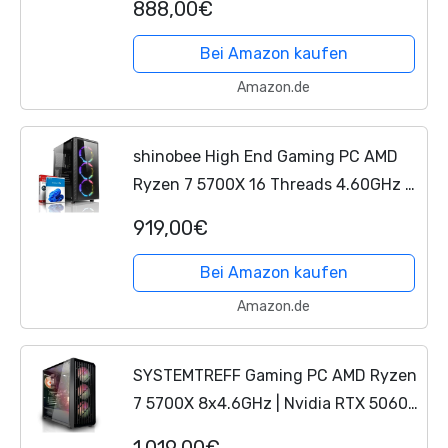
888,00€
DDR4-1 TB SSD - Windows 11 - WLAN
- Gamer PC Computer Rechner...
Bei Amazon kaufen
Amazon.de
shinobee High End Gaming PC AMD
Ryzen 7 5700X 16 Threads 4.60GHz -
GeForce RTX 5060 8 GB - 32 GB
919,00€
DDR4-1 TB SSD NVME - Windows 11 -
WLAN - Gamer PC Computer...
Bei Amazon kaufen
Amazon.de
SYSTEMTREFF Gaming PC AMD Ryzen
7 5700X 8x4.6GHz | Nvidia RTX 5060
8GB DX12 | 1TB M.2 NVMe | 32GB
1.019,00€