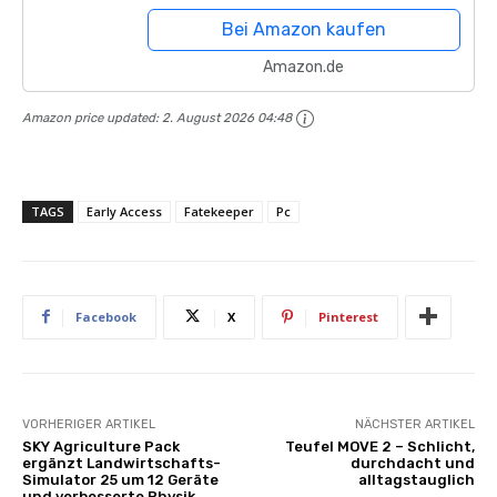
Grafikkarte: NVIDIA GTX 1660
Bei Amazon kaufen
SUPER,...
Amazon.de
Amazon price updated:
2. August 2026 04:48
TAGS
Early Access
Fatekeeper
Pc
Facebook
X
Pinterest
VORHERIGER ARTIKEL
NÄCHSTER ARTIKEL
SKY Agriculture Pack
Teufel MOVE 2 – Schlicht,
ergänzt Landwirtschafts-
durchdacht und
Simulator 25 um 12 Geräte
alltagstauglich
und verbesserte Physik