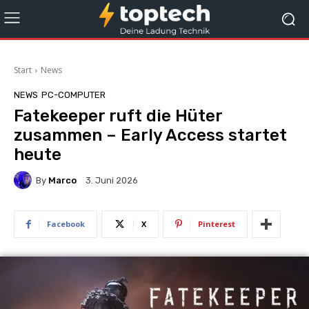
Start
News
NEWS
PC-COMPUTER
Fatekeeper ruft die Hüter
zusammen – Early Access startet
heute
By
Marco
3. Juni 2026
Facebook
X
Pinterest