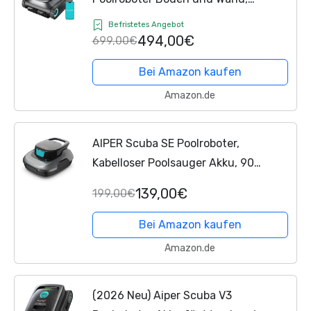
Wasserlinienreinigung,
Befristetes Angebot
Doppelfiltration, 270 Min Laufzeit,
494,00€
699,00€
Intelligente Navigation, App-
Bei Amazon kaufen
Steuerung &...
Amazon.de
AIPER Scuba SE Poolroboter,
Kabelloser Poolsauger Akku, 90
Minuten Reinigungszeit,
139,00€
199,00€
Automatische Reinigung mit
Selbsteinparkfunktion, Leichter
Bei Amazon kaufen
Poolreiniger...
Amazon.de
(2026 Neu) Aiper Scuba V3