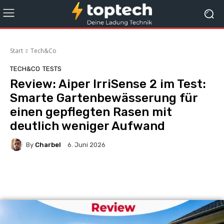
Start
Tech&Co
TECH&CO
TESTS
Review: Aiper IrriSense 2 im Test:
Smarte Gartenbewässerung für
einen gepflegten Rasen mit
deutlich weniger Aufwand
By
Charbel
6. Juni 2026
Facebook
X
Pinterest
Whats