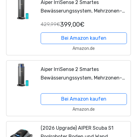
Aiper IrriSense 2 Smartes
Bewässerungssystem, Mehrzonen-
Bewässerungsgerät mit App-
399,00€
429,99€
Steuerung, intelligenter Zeitplanung
und Regensensor für Rasenflächen
Bei Amazon kaufen
bis...
Amazon.de
Aiper IrriSense 2 Smartes
Bewässerungssystem, Mehrzonen-
Bewässerungsgerät mit App-
Steuerung, intelligenter Zeitplanung
Bei Amazon kaufen
und Regensensor für Rasenflächen
Amazon.de
bis...
(2026 Upgrade) AIPER Scuba S1
Poolroboter Boden und Wand,