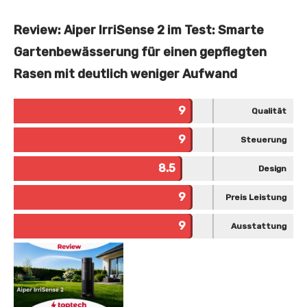
Review: Aiper IrriSense 2 im Test: Smarte
Gartenbewässerung für einen gepflegten
Rasen mit deutlich weniger Aufwand
9
Qualität
9
Steuerung
8.5
Design
9
Preis Leistung
9
Ausstattung