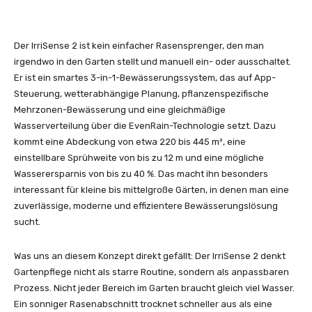
Der IrriSense 2 ist kein einfacher Rasensprenger, den man
irgendwo in den Garten stellt und manuell ein- oder ausschaltet.
Er ist ein smartes 3-in-1-Bewässerungssystem, das auf App-
Steuerung, wetterabhängige Planung, pflanzenspezifische
Mehrzonen-Bewässerung und eine gleichmäßige
Wasserverteilung über die EvenRain-Technologie setzt. Dazu
kommt eine Abdeckung von etwa 220 bis 445 m², eine
einstellbare Sprühweite von bis zu 12 m und eine mögliche
Wasserersparnis von bis zu 40 %. Das macht ihn besonders
interessant für kleine bis mittelgroße Gärten, in denen man eine
zuverlässige, moderne und effizientere Bewässerungslösung
sucht.
Was uns an diesem Konzept direkt gefällt: Der IrriSense 2 denkt
Gartenpflege nicht als starre Routine, sondern als anpassbaren
Prozess. Nicht jeder Bereich im Garten braucht gleich viel Wasser.
Ein sonniger Rasenabschnitt trocknet schneller aus als eine