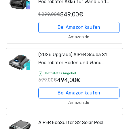
Poolroboter Akku für Wand und
Boden mit KI-Vision, Leichter
849,00€
1.299,00€
Poolsauger, Leistungsstarke
Saugleistung, 3 μm Filter,...
Bei Amazon kaufen
Amazon.de
(2026 Upgrade) AIPER Scuba S1
Poolroboter Boden und Wand,
Wasserlinienreinigung,
Befristetes Angebot
Doppelfiltration, 270 Min Laufzeit,
494,00€
699,00€
Intelligente Navigation, App-
Bei Amazon kaufen
Steuerung &...
Amazon.de
AIPER EcoSurfer S2 Solar Pool