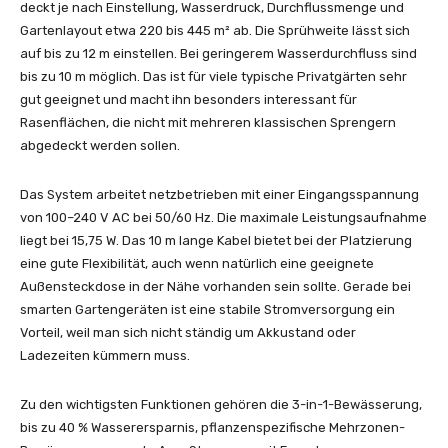
deckt je nach Einstellung, Wasserdruck, Durchflussmenge und
Gartenlayout etwa 220 bis 445 m² ab. Die Sprühweite lässt sich
auf bis zu 12 m einstellen. Bei geringerem Wasserdurchfluss sind
bis zu 10 m möglich. Das ist für viele typische Privatgärten sehr
gut geeignet und macht ihn besonders interessant für
Rasenflächen, die nicht mit mehreren klassischen Sprengern
abgedeckt werden sollen.
Das System arbeitet netzbetrieben mit einer Eingangsspannung
von 100–240 V AC bei 50/60 Hz. Die maximale Leistungsaufnahme
liegt bei 15,75 W. Das 10 m lange Kabel bietet bei der Platzierung
eine gute Flexibilität, auch wenn natürlich eine geeignete
Außensteckdose in der Nähe vorhanden sein sollte. Gerade bei
smarten Gartengeräten ist eine stabile Stromversorgung ein
Vorteil, weil man sich nicht ständig um Akkustand oder
Ladezeiten kümmern muss.
Zu den wichtigsten Funktionen gehören die 3-in-1-Bewässerung,
bis zu 40 % Wasserersparnis, pflanzenspezifische Mehrzonen-