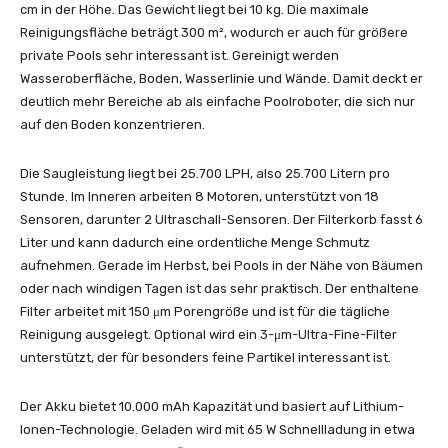
cm in der Höhe. Das Gewicht liegt bei 10 kg. Die maximale
Reinigungsfläche beträgt 300 m², wodurch er auch für größere
private Pools sehr interessant ist. Gereinigt werden
Wasseroberfläche, Boden, Wasserlinie und Wände. Damit deckt er
deutlich mehr Bereiche ab als einfache Poolroboter, die sich nur
auf den Boden konzentrieren.
Die Saugleistung liegt bei 25.700 LPH, also 25.700 Litern pro
Stunde. Im Inneren arbeiten 8 Motoren, unterstützt von 18
Sensoren, darunter 2 Ultraschall-Sensoren. Der Filterkorb fasst 6
Liter und kann dadurch eine ordentliche Menge Schmutz
aufnehmen. Gerade im Herbst, bei Pools in der Nähe von Bäumen
oder nach windigen Tagen ist das sehr praktisch. Der enthaltene
Filter arbeitet mit 150 μm Porengröße und ist für die tägliche
Reinigung ausgelegt. Optional wird ein 3-μm-Ultra-Fine-Filter
unterstützt, der für besonders feine Partikel interessant ist.
Der Akku bietet 10.000 mAh Kapazität und basiert auf Lithium-
Ionen-Technologie. Geladen wird mit 65 W Schnellladung in etwa