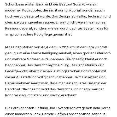
Schon beim ersten Blick wirkt der Beatbot Sora 70 wie ein
moderner Poolroboter, der nicht nur funktional, sondern auch
hochwertig gestaltet wurde. Das Design ist kräftig, technisch und
gleichzeitig angenehm sauber. Er wirkt nicht wie ein einfaches
Reinigungsgerät, sondern wie ein durchdachtes System, das für
anspruchsvollere Poolpflege gemacht ist.
Mit seinen Maßen von 43,4 × 43,0 × 28,5 cm ist der Sora 70 groß
genug, um eine starke Reinigungseinheit, einen großen Filterkorb
und mehrere Motoren aufzunehmen. Gleichzeitig bleibt er noch
handhabbar. Das Gewicht liegt bei 10 kg. Das ist natürlich kein
Federgewicht, aber für einen leistungsstarken Poolroboter mit
dieser Ausstattung völlig nachvollziehbar. Beim Einsetzen und
Herausnehmen merkt man, dass man ein robustes Gerät in der
Hand hat. Gleichzeitig wirkt das Gewicht auch positiv, weil der
Roboter dadurch stabil und wertig erscheint.
Die Farbvarianten Tiefblau und Lavendelviolett geben dem Gerät
einen modernen Look. Gerade Tiefblau passt optisch sehr gut