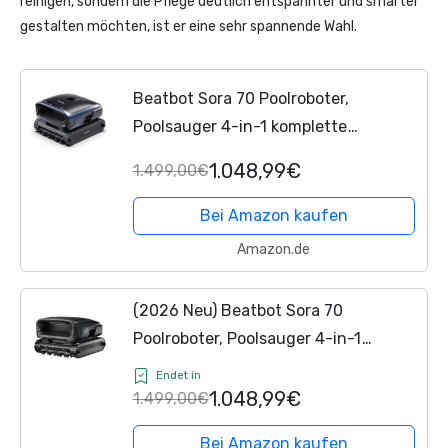
reinigen, sondern die Pflege deutlich entspannter und smarter
gestalten möchten, ist er eine sehr spannende Wahl.
Beatbot Sora 70 Poolroboter,
Poolsauger 4-in-1 komplette
Poolreinigung, 25700 LPH, smartes
1.048,99€
1.499,00€
Parken an der Oberfläche, 6L
Fassungsvermögen, Akku mit 10000
Bei Amazon kaufen
mAh,...
Amazon.de
(2026 Neu) Beatbot Sora 70
Poolroboter, Poolsauger 4-in-1
komplette Poolreinigung, 25700 LPH,
Endet in
smartes Parken an der Oberfläche, 6L
1.048,99€
1.499,00€
Fassungsvermögen,...
Bei Amazon kaufen