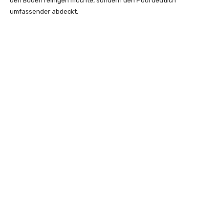
den Boden reinigen möchte, sondern den Pool deutlich
umfassender abdeckt.