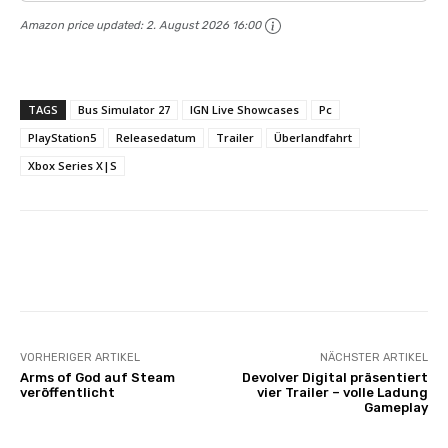
Amazon price updated:
2. August 2026 16:00
TAGS
Bus Simulator 27
IGN Live Showcases
Pc
PlayStation5
Releasedatum
Trailer
Überlandfahrt
Xbox Series X|S
Facebook
X
Pinterest
Whats
VORHERIGER ARTIKEL
NÄCHSTER ARTIKEL
Arms of God auf Steam
Devolver Digital präsentiert
veröffentlicht
vier Trailer – volle Ladung
Gameplay