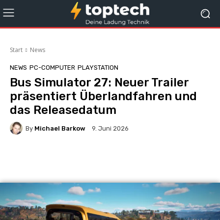
Start
News
NEWS
PC-COMPUTER
PLAYSTATION
Bus Simulator 27: Neuer Trailer
präsentiert Überlandfahren und
das Releasedatum
By
Michael Barkow
9. Juni 2026
Facebook
X
Pinterest
Whats