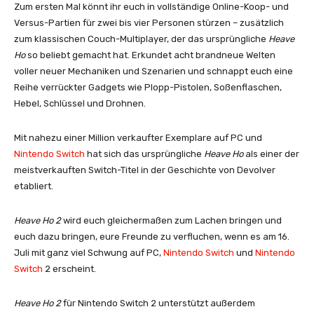
Zum ersten Mal könnt ihr euch in vollständige Online-Koop- und
Versus-Partien für zwei bis vier Personen stürzen – zusätzlich
zum klassischen Couch-Multiplayer, der das ursprüngliche
Heave
Ho
so beliebt gemacht hat. Erkundet acht brandneue Welten
voller neuer Mechaniken und Szenarien und schnappt euch eine
Reihe verrückter Gadgets wie Plopp-Pistolen, Soßenflaschen,
Hebel, Schlüssel und Drohnen.
Mit nahezu einer Million verkaufter Exemplare auf PC und
Nintendo Switch
hat sich das ursprüngliche
Heave Ho
als einer der
meistverkauften Switch-Titel in der Geschichte von Devolver
etabliert.
Heave Ho 2
wird euch gleichermaßen zum Lachen bringen und
euch dazu bringen, eure Freunde zu verfluchen, wenn es
am 16.
Juli
mit ganz viel Schwung auf PC,
Nintendo Switch
und
Nintendo
Switch
2 erscheint.
Heave Ho 2
für Nintendo Switch 2 unterstützt außerdem