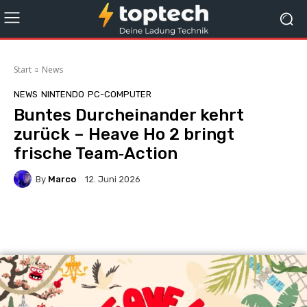
Start
News
NEWS
NINTENDO
PC-COMPUTER
Buntes Durcheinander kehrt
zurück – Heave Ho 2 bringt
frische Team‑Action
By
Marco
12. Juni 2026
Facebook
X
Pinterest
Whats