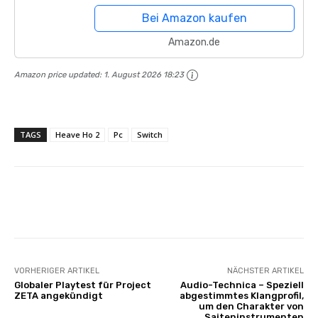
Bei Amazon kaufen
Amazon.de
Amazon price updated:
1. August 2026 18:23
TAGS
Heave Ho 2
Pc
Switch
Facebook
X
Pinterest
Whats
VORHERIGER ARTIKEL
NÄCHSTER ARTIKEL
Globaler Playtest für Project
Audio-Technica – Speziell
ZETA angekündigt
abgestimmtes Klangprofil,
um den Charakter von
Saiteninstrumenten