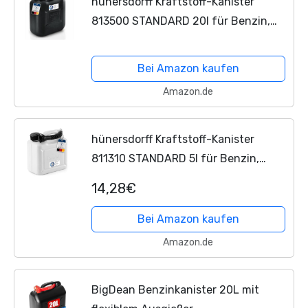
hünersdorff Kraftstoff-Kanister
813500 STANDARD 20l für Benzin,
Diesel und andere Gefahrgüter, UN-
Zulassung, made in Germany, TÜV-
Bei Amazon kaufen
geprüfter Produktion, schwarz
Amazon.de
hünersdorff Kraftstoff-Kanister
811310 STANDARD 5l für Benzin,
Diesel und andere Gefahrgüter, UN-
14,28€
Zulassung, made in Germany, TÜV-
geprüfter Produktion, weiß
Bei Amazon kaufen
Amazon.de
BigDean Benzinkanister 20L mit