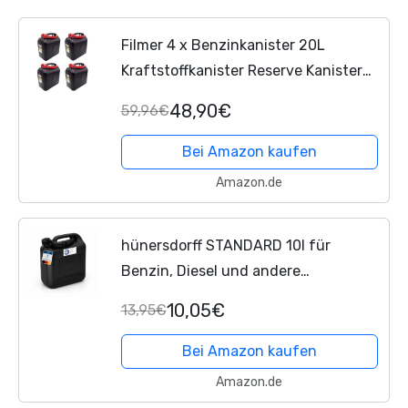
Filmer 4 x Benzinkanister 20L
Kraftstoffkanister Reserve Kanister
UN-Zulassung Kunststoff, schwarz
48,90€
59,96€
Bei Amazon kaufen
Amazon.de
hünersdorff STANDARD 10l für
Benzin, Diesel und andere
Gefahrgüter, UN-Zulassung, made in
10,05€
13,95€
Germany, TÜV-geprüfter Produktion,
schwarz
Bei Amazon kaufen
Amazon.de