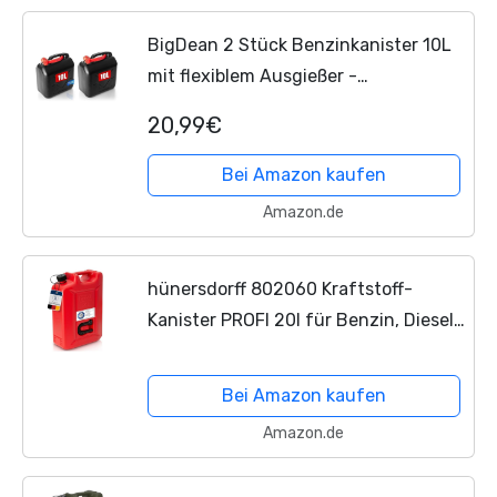
BigDean 2 Stück Benzinkanister 10L
mit flexiblem Ausgießer -
Kraftstoffkanister für Benzin & Diesel
20,99€
- UN-Zulassung handlicher Kanister
Dieselkanister...
Bei Amazon kaufen
Amazon.de
hünersdorff 802060 Kraftstoff-
Kanister PROFI 20l für Benzin, Diesel
und andere Gefahrgüter, UN-
Zulassung, made in Germany, TÜV-
Bei Amazon kaufen
geprüfter Produktion, rot
Amazon.de