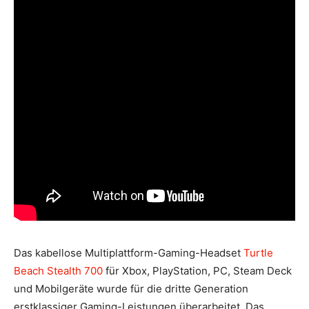
Das kabellose Multiplattform-Gaming-Headset
Turtle
Beach Stealth 700
für Xbox, PlayStation, PC, Steam Deck
und Mobilgeräte wurde für die dritte Generation
erstklassiger Gaming-Leistungen überarbeitet. Das