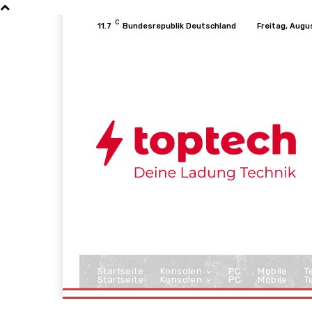
C
11.7
Bundesrepublik Deutschland
Freitag, Augu
Startseite
Konsolen
PC
Mobile
T
Startseite
Konsolen
PC
Mobile
T