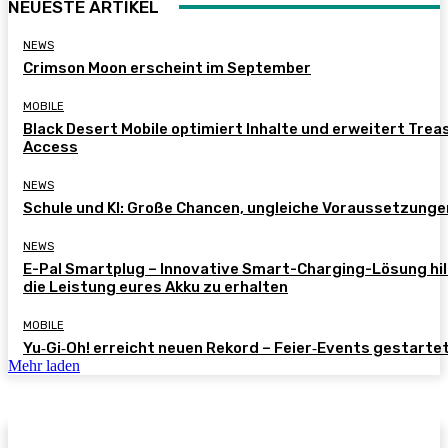
NEUESTE ARTIKEL
NEWS
Crimson Moon erscheint im September
MOBILE
Black Desert Mobile optimiert Inhalte und erweitert Trea
Access
NEWS
Schule und KI: Große Chancen, ungleiche Voraussetzunge
NEWS
E-Pal Smartplug – Innovative Smart-Charging-Lösung hil
die Leistung eures Akku zu erhalten
MOBILE
Yu‑Gi‑Oh! erreicht neuen Rekord – Feier‑Events gestarte
Mehr laden