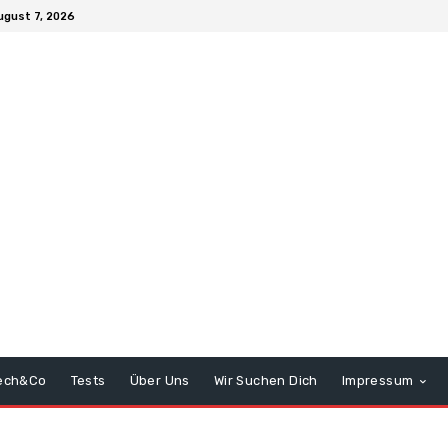
ugust 7, 2026
ech&Co
Tests
Über Uns
Wir Suchen Dich
Impressum