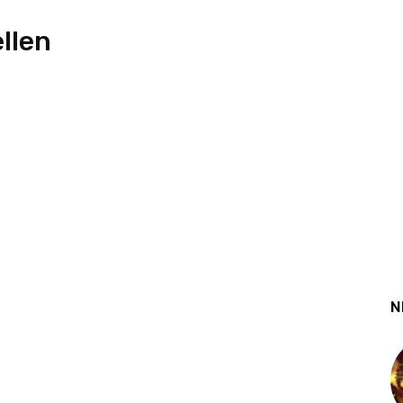
llen
N