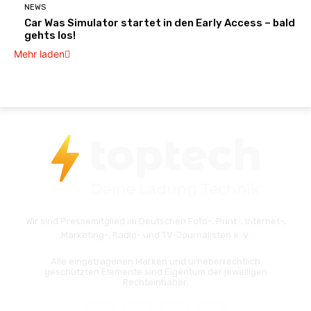
NEWS
Car Was Simulator startet in den Early Access – bald
gehts los!
Mehr laden
Wir sind Pressemitglied im Deutschen Foto-, Print-, Internet-,
Marketing-, Radio- und TV-Journalisten e. V.
Alle eingetragenen Marken und urheberrechtlich
geschützten Elemente sind Eigentum der jeweiligen
Rechteinhaber.